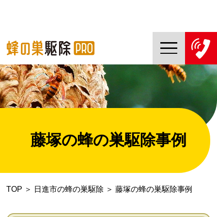
TOP
蜂の巣駆除PROについて
蜂の巣駆除ご依頼の流れ
藤塚の蜂の巣駆除事例
対応エリア一覧
料金について
TOP
＞
日進市の蜂の巣駆除
＞
藤塚の蜂の巣駆除事例
コラム