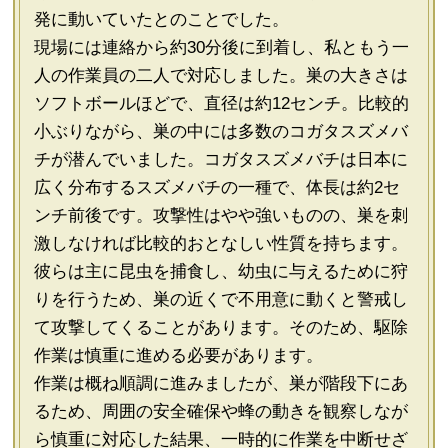
発に動いていたとのことでした。
現場には連絡から約30分後に到着し、私ともう一
人の作業員の二人で対応しました。巣の大きさは
ソフトボールほどで、直径は約12センチ。比較的
小ぶりながら、巣の中には多数のコガタスズメバ
チが潜んでいました。コガタスズメバチは日本に
広く分布するスズメバチの一種で、体長は約2セ
ンチ前後です。攻撃性はやや強いものの、巣を刺
激しなければ比較的おとなしい性質を持ちます。
彼らは主に昆虫を捕食し、幼虫に与えるために狩
りを行うため、巣の近くで不用意に動くと警戒し
て攻撃してくることがあります。そのため、駆除
作業は慎重に進める必要があります。
作業は概ね順調に進みましたが、巣が階段下にあ
るため、周囲の安全確保や蜂の動きを観察しなが
ら慎重に対応した結果、一時的に作業を中断せざ