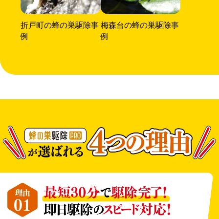
折戸町の蜂の巣駆除事
梅森台の蜂の巣駆除事
例
例