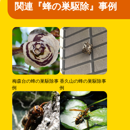
関連『蜂の巣駆除』事例
梅森台の蜂の巣駆除事
香久山の蜂の巣駆除事
例
例