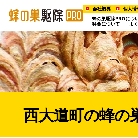
会社概要
個人情
蜂の巣駆除PROにつ
料金について
よ
西大道町の蜂の