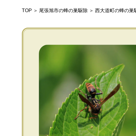
TOP
＞
尾張旭市の蜂の巣駆除
＞
西大道町の蜂の巣