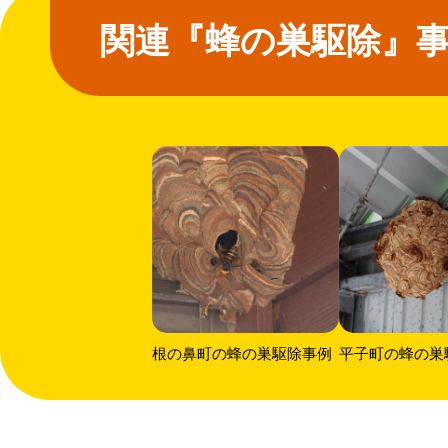
関連『蜂の巣駆除』
根の鼻町の蜂の巣駆除事例
平子町の蜂の巣