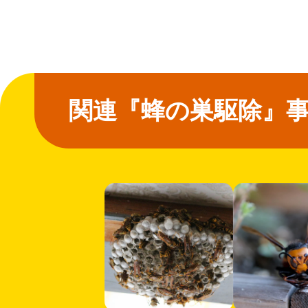
関連『蜂の巣駆除』