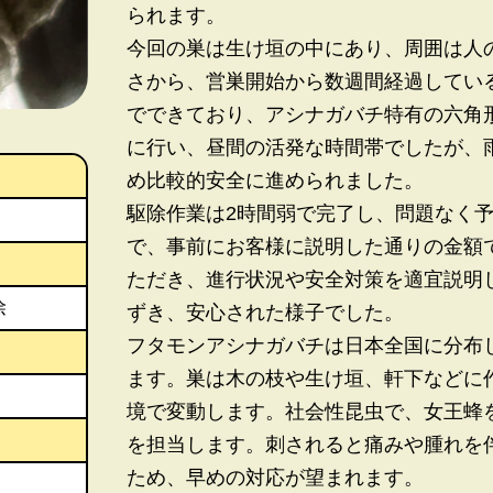
られます。
今回の巣は生け垣の中にあり、周囲は人
さから、営巣開始から数週間経過してい
でできており、アシナガバチ特有の六角
に行い、昼間の活発な時間帯でしたが、
め比較的安全に進められました。
駆除作業は2時間弱で完了し、問題なく予定
で、事前にお客様に説明した通りの金額
ただき、進行状況や安全対策を適宜説明
除
ずき、安心された様子でした。
フタモンアシナガバチは日本全国に分布
ます。巣は木の枝や生け垣、軒下などに
境で変動します。社会性昆虫で、女王蜂
を担当します。刺されると痛みや腫れを
ため、早めの対応が望まれます。