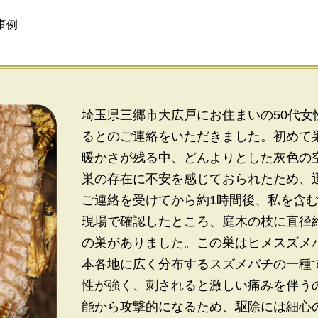
事例
埼玉県三郷市大広戸にお住まいの50代
るとのご連絡をいただきました。初めて
暖かさが残る中、どんよりとした灰色の
巣の存在に不安を感じておられたため、
ご連絡を受けてから約1時間後、私を含
現場で確認したところ、庭木の枝に直径
の巣がありました。この巣はヒメスズメ
本各地に広く分布するスズメバチの一種
性が強く、刺されると激しい痛みを伴う
能から攻撃的になるため、駆除には細心