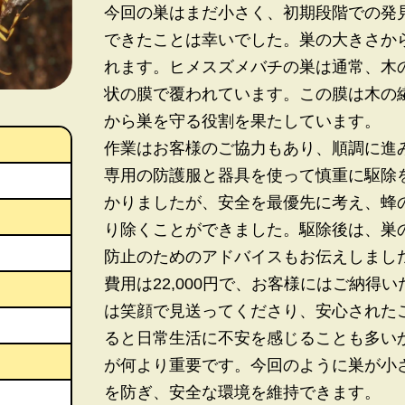
今回の巣はまだ小さく、初期段階での発
できたことは幸いでした。巣の大きさか
れます。ヒメスズメバチの巣は通常、木
状の膜で覆われています。この膜は木の
から巣を守る役割を果たしています。
作業はお客様のご協力もあり、順調に進
専用の防護服と器具を使って慎重に駆除
かりましたが、安全を最優先に考え、蜂
り除くことができました。駆除後は、巣
防止のためのアドバイスもお伝えしまし
費用は22,000円で、お客様にはご納得
は笑顔で見送ってくださり、安心された
ると日常生活に不安を感じることも多い
が何より重要です。今回のように巣が小
を防ぎ、安全な環境を維持できます。