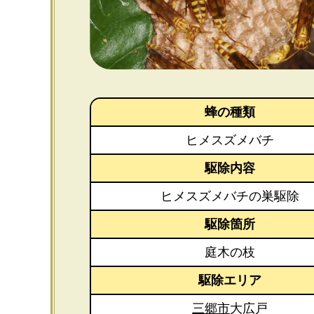
蜂の種類
ヒメスズメバチ
駆除内容
ヒメスズメバチの巣駆除
駆除箇所
庭木の枝
駆除エリア
三郷市
大広戸