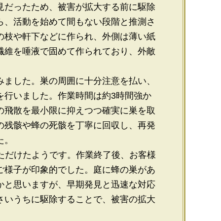
見だったため、被害が拡大する前に駆除
ら、活動を始めて間もない段階と推測さ
の枝や軒下などに作られ、外側は薄い紙
繊維を唾液で固めて作られており、外敵
みました。巣の周囲に十分注意を払い、
を行いました。作業時間は約3時間強か
の飛散を最小限に抑えつつ確実に巣を取
の残骸や蜂の死骸を丁寧に回収し、再発
た。
いただけたようです。作業終了後、お客様
ご様子が印象的でした。庭に蜂の巣があ
かと思いますが、早期発見と迅速な対応
さいうちに駆除することで、被害の拡大