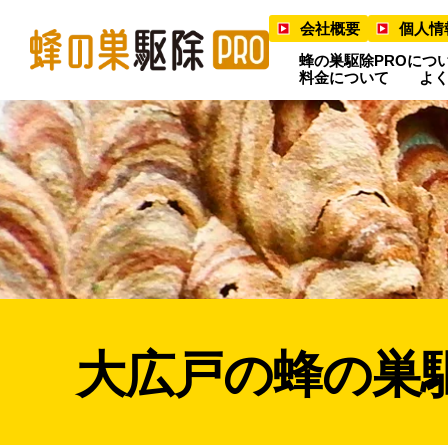
会社概要
個人情
蜂の巣駆除PROにつ
料金について
よ
大広戸の蜂の巣