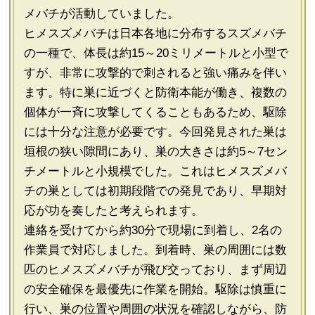
メバチが活動していました。
ヒメスズメバチは日本各地に分布するスズメバチ
の一種で、体長は約15～20ミリメートルと小型で
すが、非常に攻撃的で刺されると強い痛みを伴い
ます。特に巣に近づくと防衛本能が働き、複数の
個体が一斉に攻撃してくることもあるため、駆除
には十分な注意が必要です。今回発見された巣は
垣根の狭い隙間にあり、巣の大きさは約5～7セン
チメートルと小規模でした。これはヒメスズメバ
チの巣としては初期段階での発見であり、早期対
応が功を奏したと考えられます。
連絡を受けてから約30分で現場に到着し、2名の
作業員で対応しました。到着時、巣の周囲には数
匹のヒメスズメバチが飛び交っており、まず周辺
の安全確保を最優先に作業を開始。駆除は慎重に
行い、巣の位置や周囲の状況を確認しながら、防