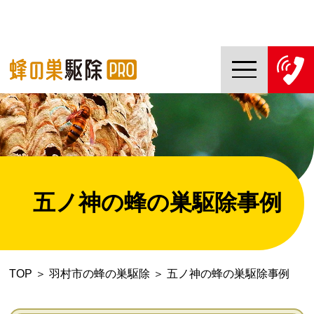
TOP
蜂の巣駆除PROについて
蜂の巣駆除ご依頼の流れ
五ノ神の蜂の巣駆除事例
対応エリア一覧
料金について
TOP
＞
羽村市の蜂の巣駆除
＞
五ノ神の蜂の巣駆除事例
コラム