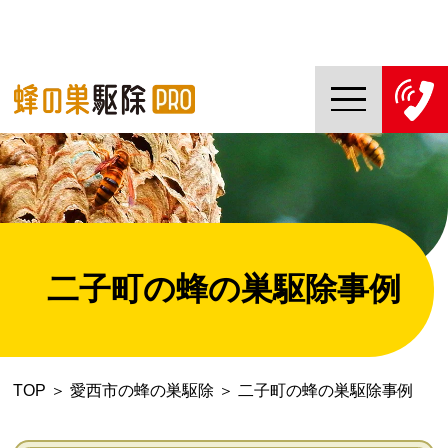
TOP
蜂の巣駆除PROについて
蜂の巣駆除ご依頼の流れ
二子町の蜂の巣駆除事例
対応エリア一覧
料金について
TOP
＞
愛西市の蜂の巣駆除
＞
二子町の蜂の巣駆除事例
コラム