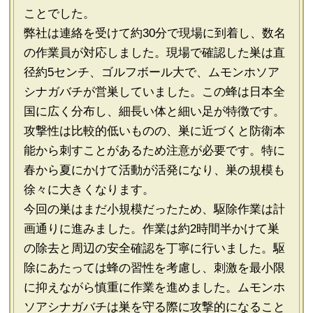
ことでした。
弊社は連絡を受けて約30分で現場に到着し、数名
の作業員が対応しました。現場で確認した巣は直
径約5センチ、ゴルフボール大で、ムモンホソア
シナガバチが営巣していました。この蜂は日本全
国に広く分布し、細長い体と細い足が特徴です。
攻撃性は比較的低いものの、巣に近づくと防衛本
能から刺すことがあるため注意が必要です。特に
春から夏にかけて活動が活発になり、巣の規模も
徐々に大きくなります。
今回の巣はまだ小規模だったため、駆除作業は計
画通りに進みました。作業は約2時間半かけて巣
の除去と周辺の安全確認を丁寧に行いました。駆
除にあたっては蜂の習性を考慮し、刺激を最小限
に抑えながら慎重に作業を進めました。ムモンホ
ソアシナガバチは巣を守る際に攻撃的になること