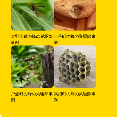
大野山町の蜂の巣駆除
二子町の蜂の巣駆除事
事例
例
戸倉町の蜂の巣駆除事
高畑町の蜂の巣駆除事
例
例