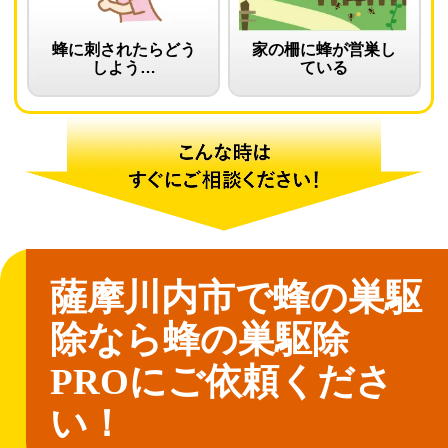
蜂に刺されたらどう
家の柵に蜂が営巣し
しよう…
ている
薩摩川内市で蜂の巣駆
除なら
蜂の巣駆除
PROにご依頼くださ
い！