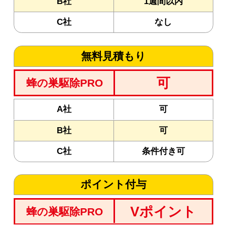
B社
1週間以内
C社
なし
無料見積もり
可
蜂の巣駆除PRO
A社
可
B社
可
C社
条件付き可
ポイント付与
Vポイント
蜂の巣駆除PRO