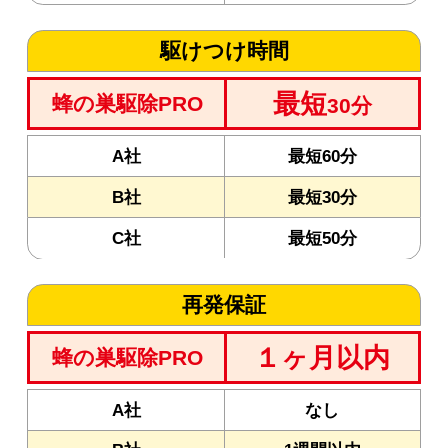
駆けつけ時間
最短
蜂の巣駆除PRO
30分
A社
最短60分
B社
最短30分
C社
最短50分
再発保証
１ヶ月以内
蜂の巣駆除PRO
A社
なし