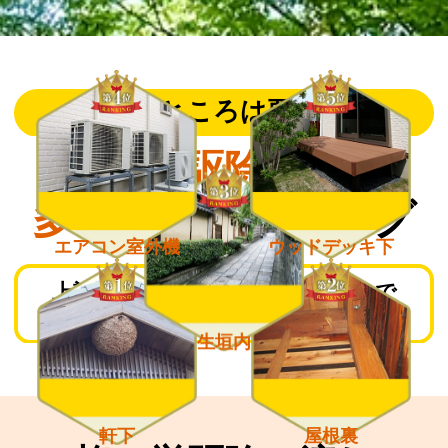
こんなところは要注意！
蜂の巣駆除依頼が
多い場所
ランキング
エアコン室外機
ウッドデッキ下
上記箇所は蜂が巣を作りやすいので
日頃からチェックしておきましょう。
生垣内
軒下
屋根裏