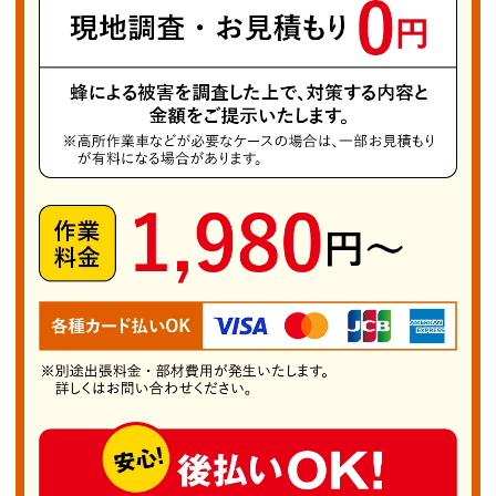
に密着し、多くの依頼に対応しています。連絡を
受けてから約30分で現場へ駆けつけ、軒下や窓
の隙間、高所の巣も安全に駆除いたします。どん
な場所でも対応可能ですので安心してお任せくだ
さい。 被害が多い場所は住宅の軒先、窓のひさ
し、庭の垣根の内側、カーポート裏や天井裏など
人の目が届きにくい部分です。蜂にとって外敵を
避けて子育てしやすい環境のため、巣作りが活発
になります。特に春から初夏にかけて女王蜂が活
動を始め、秋までに巣が大きく成長するため、早
期の対処が被害拡大防止のカギです。 いかなる
蜂の種類であっても、巣を発見したら自己処理は
せず、専門の「薩摩川内市蜂の巣駆除PRO」へ
ご相談ください。お電話にて最適な対処方法やお
およその費用を無料でご案内いたします。皆様の