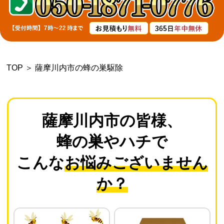
よくあるご質問
会社概要
TOP
＞
薩摩川内市の蜂の巣駆除
お問い合わせ
個人情報保護方針
薩摩川内市の皆様、
蜂の巣やハチで
後払いについて
こんな
お悩みございません
か？