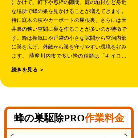
にかけて、軒下や窓枠の隙間、庭の垣根など身近
な場所で蜂の巣を見かけることが増えてきます。
特に庭木の枝やカーポートの屋根裏、さらには天
井裏の狭い空間に巣を作ることが多いのが特徴で
す。蜂は換気口や戸袋の小さな隙間から空洞内部
に巣を広げ、外敵から巣を守りやすい環境を好み
ます。 薩摩川内市で多い蜂の種類は「キイロス
ズメバチ」「セグロアシナガバチ」「コガタスズ
続きを見る ＞
メバチ」です。特に大型で攻撃性の高いキイロス
ズメバチは、巣を見つけたら専門業者にすぐ依頼
するのが安全です。春から秋にかけて活発に活動
し、不用意に近づくと刺される危険があります。
刺された場合、軽度なら数時間で症状が和らぎま
蜂の巣駆除PRO
作業料金
すが、重症時にはアナフィラキシーショックなど
重篤な反応を引き起こすこともあるため油断でき
ません。 「薩摩川内市蜂の巣駆除PRO」は地域