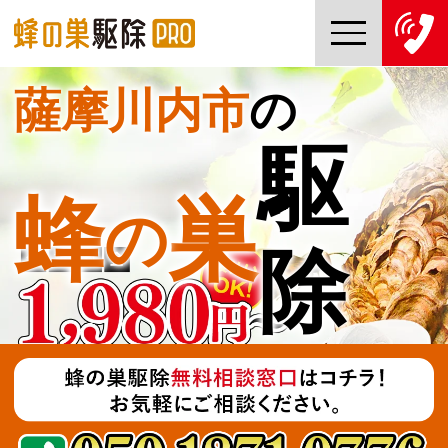
薩摩川内市
の
TOP
駆
蜂の巣駆除PROについて
蜂
巣
の
蜂の巣駆除ご依頼の流れ
除
対応エリア一覧
料金について
コラム