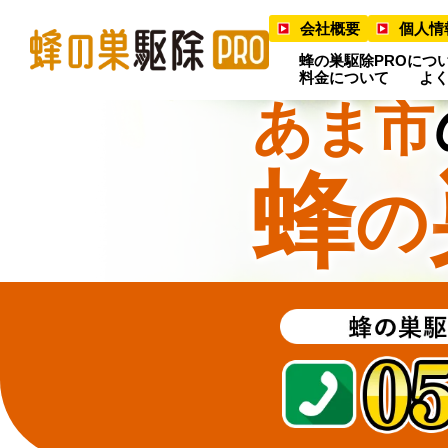
会社概要
個人情
蜂の巣駆除PROにつ
料金について
よ
あま市
蜂
の