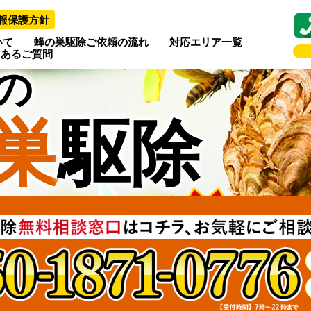
報保護方針
いて
蜂の巣駆除ご依頼の流れ
対応エリア一覧
くあるご質問
の
巣
駆除