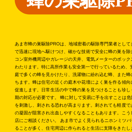
蜂の巣駆除P
あま市蜂の巣駆除PROは、地域密着の駆除専門業者として
で迅速に現地へ駆けつけ、確かな技術で安全に蜂の巣を除
コン室外機周辺やガレージの天井、電気メーターのボック
わたります。特に高所作業も安全第一で行っているため、
庭で多くの蜂を見かけたり、洗濯物に紛れ込む蜂、また蜂
ちます。蜂は住宅の近くの庭木や花壇によく巣を作る傾向
促進します。日常生活の中で蜂の巣を見つけることも珍し
期の対応が必要です。 蜂に対して安易に手を出すことは
を刺激し、刺される恐れが高まります。刺されても軽度で
の凝固が阻害され出血しやすくなることもあります。こう
店にご相談ください。 あま市でよく見られるニホンミツ
ることが多く、住宅周辺に作られると生活に支障をきたし