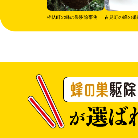
枠杁町の蜂の巣駆除事例
古見町の蜂の巣