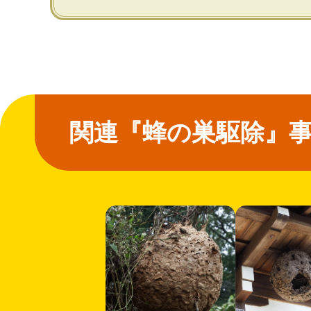
関連『蜂の巣駆除』