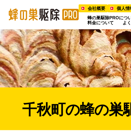
会社概要
個人情
蜂の巣駆除PROにつ
料金について
よ
千秋町の蜂の巣