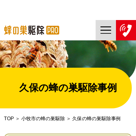
TOP
蜂の巣駆除PROについて
蜂の巣駆除ご依頼の流れ
久保の蜂の巣駆除事例
対応エリア一覧
料金について
TOP
＞
小牧市の蜂の巣駆除
＞
久保の蜂の巣駆除事例
コラム