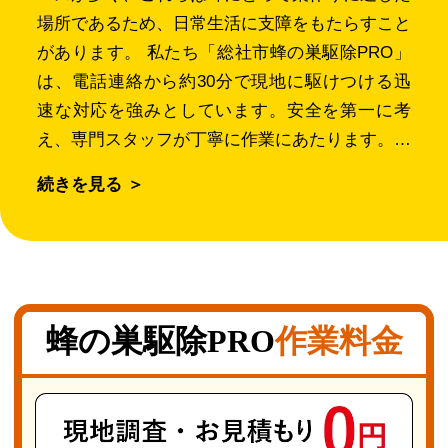
場所であるため、日常生活に支障をもたらすこと
があります。 私たち「総社市蜂の巣駆除PRO」
は、電話連絡から約30分で現地に駆けつける迅
速な対応を強みとしています。安全を第一に考
え、専門スタッフが丁寧に作業にあたります。対
応範囲はシャッターのボックス内部やバルコニー
続きを見る ＞
の手すり付近、軒先の照明周辺、垣根の間、縁側
の下、さらにはエアコンの室外機周辺など幅広
く、高所での作業も安全に行いますので安心して
ご依頼ください。 蜂は南向きの軒下や日当たり
の良い樹洞を好みます。このような場所は温度が
蜂の巣駆除PRO
作業料金
25〜35℃程度に安定し、幼虫が順調に育ちやす
いため、巣は徐々に大きくなります。春から初夏
にかけて巣作りがピークを迎えるため、この時期
の早期対策が被害拡大を防ぐうえで極めて重要で