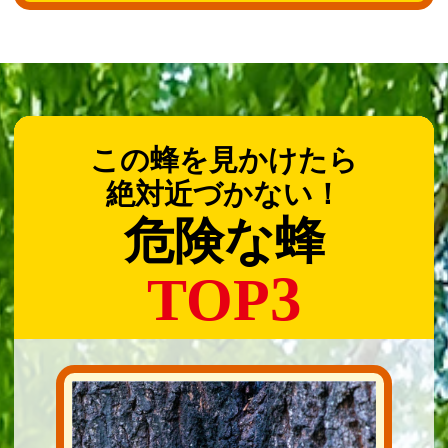
この蜂を見かけたら
絶対近づかない！
危険な蜂
3
TOP