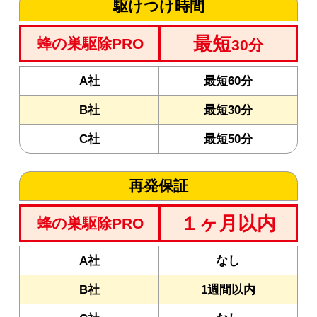
駆けつけ時間
最短
蜂の巣駆除PRO
30分
A社
最短60分
B社
最短30分
C社
最短50分
再発保証
１ヶ月以内
蜂の巣駆除PRO
A社
なし
B社
1週間以内