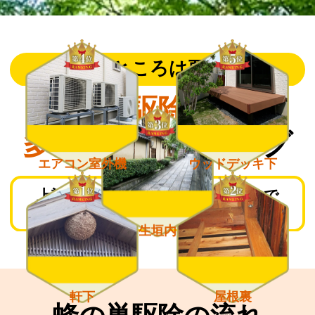
こんなところは要注意！
蜂の巣駆除依頼が
多い場所
ランキング
エアコン室外機
ウッドデッキ下
上記箇所は蜂が巣を作りやすいので
日頃からチェックしておきましょう。
生垣内
軒下
屋根裏