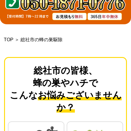
よくあるご質問
会社概要
TOP
＞
総社市の蜂の巣駆除
お問い合わせ
個人情報保護方針
総社市の皆様、
蜂の巣やハチで
後払いについて
こんな
お悩みございません
か？