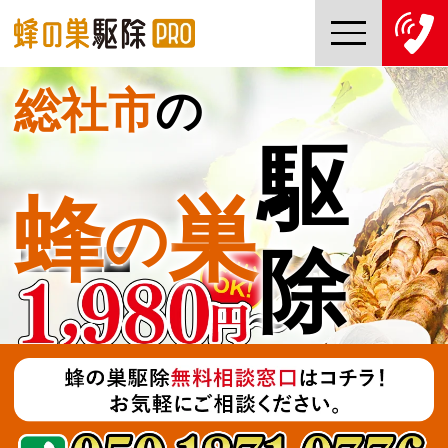
総社市
の
TOP
駆
蜂の巣駆除PROについて
蜂
巣
の
蜂の巣駆除ご依頼の流れ
除
対応エリア一覧
料金について
コラム