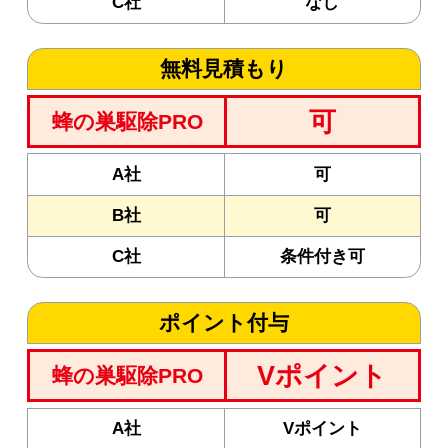
C社
なし
無料見積もり
可
蜂の巣駆除PRO
A社
可
B社
可
C社
条件付き可
ポイント付与
Vポイント
蜂の巣駆除PRO
A社
Vポイント