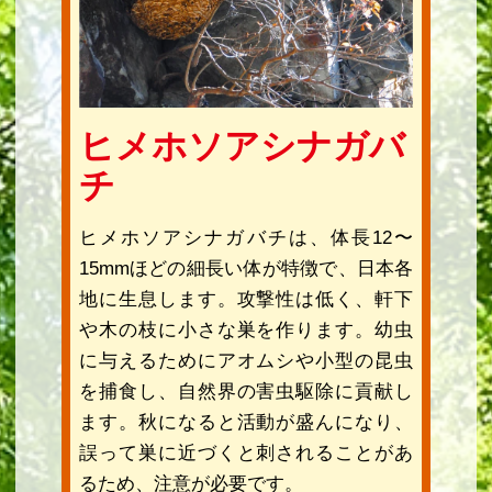
ヒメホソアシナガバ
チ
ヒメホソアシナガバチは、体長12〜
15mmほどの細長い体が特徴で、日本各
地に生息します。攻撃性は低く、軒下
や木の枝に小さな巣を作ります。幼虫
に与えるためにアオムシや小型の昆虫
を捕食し、自然界の害虫駆除に貢献し
ます。秋になると活動が盛んになり、
誤って巣に近づくと刺されることがあ
るため、注意が必要です。