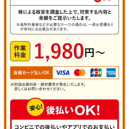
す。 総社市でよく見られる蜂の種類には「モン
スズメバチ」「ヒメホソアシナガバチ」「ムモン
ホソアシナガバチ」があり、特に「モンスズメバ
チ」は大きく攻撃性も強いため注意が必要です。
刺されると軽度の症状は数時間で治まりますが、
まれに重篤なアレルギー反応を引き起こすことが
あるため、迅速な対応が欠かせません。 「総社
市蜂の巣駆除PRO」では、これらの蜂はもちろ
んその他の蜂の巣も安全に駆除いたします。巣を
見つけた際はすぐにご連絡ください。初めての方
でも無料相談を実施し、最適な対処方法とおおよ
その費用を速やかにご案内します。蜂の被害は早
めの対応が肝心です。どうぞお気軽にご依頼いた
だき、皆さまの安全で快適な暮らしをサポートい
たします。