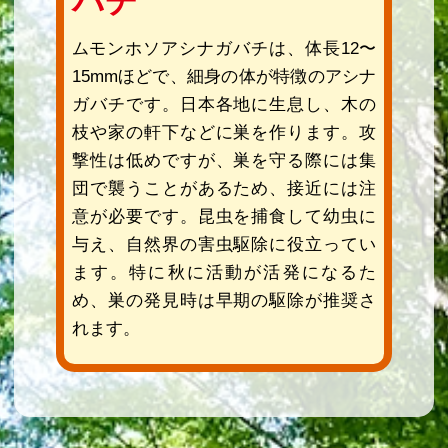
バチ
ムモンホソアシナガバチは、体長12〜
15mmほどで、細身の体が特徴のアシナ
ガバチです。日本各地に生息し、木の
枝や家の軒下などに巣を作ります。攻
撃性は低めですが、巣を守る際には集
団で襲うことがあるため、接近には注
意が必要です。昆虫を捕食して幼虫に
与え、自然界の害虫駆除に役立ってい
ます。特に秋に活動が活発になるた
め、巣の発見時は早期の駆除が推奨さ
れます。