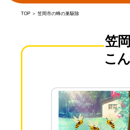
TOP
＞
笠岡市の蜂の巣駆除
笠
こん