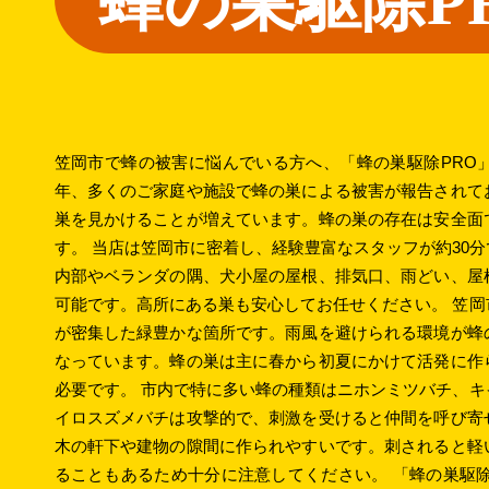
蜂の巣駆除P
笠岡市で蜂の被害に悩んでいる方へ、「蜂の巣駆除PRO
年、多くのご家庭や施設で蜂の巣による被害が報告されて
巣を見かけることが増えています。蜂の巣の存在は安全面
す。 当店は笠岡市に密着し、経験豊富なスタッフが約30
内部やベランダの隅、犬小屋の屋根、排気口、雨どい、屋
可能です。高所にある巣も安心してお任せください。 笠
が密集した緑豊かな箇所です。雨風を避けられる環境が蜂
なっています。蜂の巣は主に春から初夏にかけて活発に作
必要です。 市内で特に多い蜂の種類はニホンミツバチ、
イロスズメバチは攻撃的で、刺激を受けると仲間を呼び寄
木の軒下や建物の隙間に作られやすいです。刺されると軽
ることもあるため十分に注意してください。 「蜂の巣駆