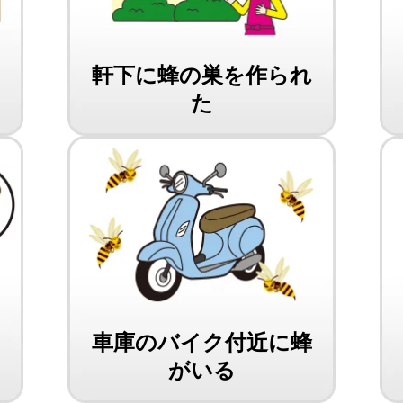
軒下に蜂の巣を作られ
た
車庫のバイク付近に蜂
がいる