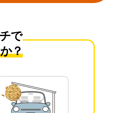
チで
んか？