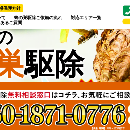
報保護方針
いて
蜂の巣駆除ご依頼の流れ
対応エリア一覧
くあるご質問
の
巣
駆除