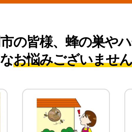
岡市の皆様、
蜂の巣やハ
な
お悩みございませ