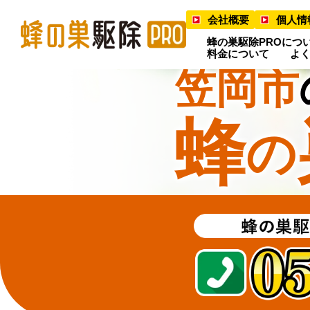
会社概要
個人情
蜂の巣駆除PROにつ
料金について
よ
笠岡市
蜂
の