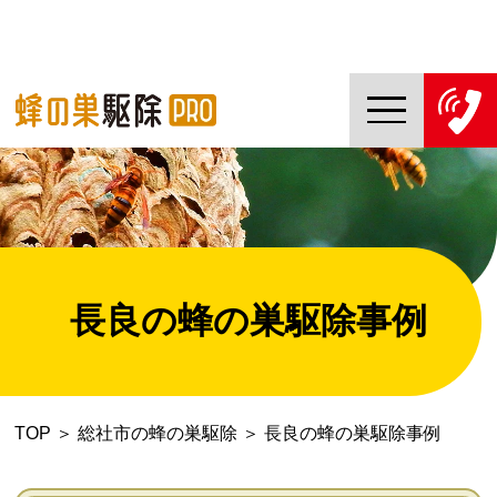
TOP
蜂の巣駆除PROについて
蜂の巣駆除ご依頼の流れ
長良の蜂の巣駆除事例
対応エリア一覧
料金について
TOP
＞
総社市の蜂の巣駆除
＞
長良の蜂の巣駆除事例
コラム