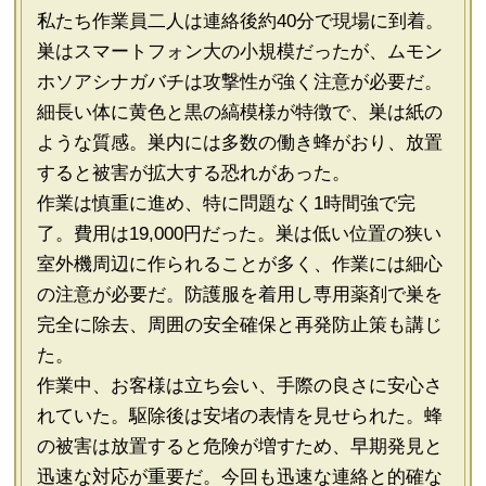
私たち作業員二人は連絡後約40分で現場に到着。
巣はスマートフォン大の小規模だったが、ムモン
ホソアシナガバチは攻撃性が強く注意が必要だ。
細長い体に黄色と黒の縞模様が特徴で、巣は紙の
ような質感。巣内には多数の働き蜂がおり、放置
すると被害が拡大する恐れがあった。
作業は慎重に進め、特に問題なく1時間強で完
了。費用は19,000円だった。巣は低い位置の狭い
室外機周辺に作られることが多く、作業には細心
の注意が必要だ。防護服を着用し専用薬剤で巣を
完全に除去、周囲の安全確保と再発防止策も講じ
た。
作業中、お客様は立ち会い、手際の良さに安心さ
れていた。駆除後は安堵の表情を見せられた。蜂
の被害は放置すると危険が増すため、早期発見と
迅速な対応が重要だ。今回も迅速な連絡と的確な