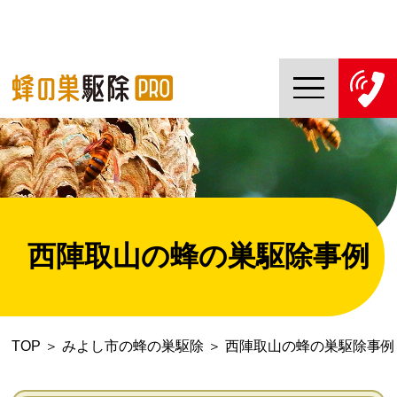
TOP
蜂の巣駆除PROについて
蜂の巣駆除ご依頼の流れ
西陣取山の蜂の巣駆除事例
対応エリア一覧
料金について
TOP
＞
みよし市の蜂の巣駆除
＞
西陣取山の蜂の巣駆除事例
コラム