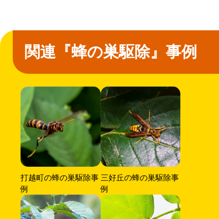
関連『蜂の巣駆除』事例
打越町の蜂の巣駆除事
三好丘の蜂の巣駆除事
例
例