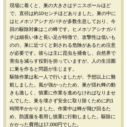
現場に着くと、巣の大きさはテニスボールほど
で、直径は約10センチほどありました。巣の中に
はヒメホソアシナガバチが多数生息しており、今
回の駆除対象はこの蜂です。ヒメホソアシナガバ
チは細長い体と長い足が特徴で、攻撃性は低いも
のの、巣に近づくと刺される危険があるため注意
が必要です。彼らは主に昆虫を捕食し、自然界で
害虫を減らす役割を担っていますが、人の生活圏
に巣を作ると問題が生じます。
駆除作業は私一人で行いましたが、予想以上に難
航しました。風が強かったため、巣が揺れ蜂の動
きも激しく、慎重に作業を進めなければなりませ
んでした。巣を壊さず安全に取り除くために約1
時間半かかりました。作業中は蜂が飛び回るた
め、防護服を着用し慎重に行動しました。駆除に
かかった費用は17,000円でした。