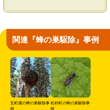
関連『蜂の巣駆除』事例
瓦町通の蜂の巣駆除事
松村町の蜂の巣駆除事
例
例