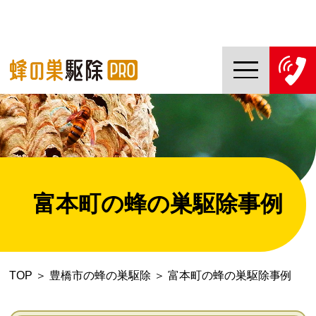
TOP
蜂の巣駆除PROについて
蜂の巣駆除ご依頼の流れ
富本町の蜂の巣駆除事例
対応エリア一覧
料金について
TOP
＞
豊橋市の蜂の巣駆除
＞
富本町の蜂の巣駆除事例
コラム