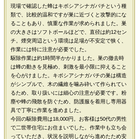
現場で確認した蜂はキボシアシナガバチという種
類で、比較的温和ですが巣に近づくと攻撃的にな
ることもあり、慎重な作業が求められました。巣
の大きさはソフトボールほどで、直径は約12セン
チ。煙突周辺という環境は足場が不安定で狭く、
作業には特に注意が必要でした。
駆除作業は約1時間半かかりました。巣の撤去時
は蜂の動きを見極め、刺激を最小限に抑えること
を心がけました。キボシアシナガバチの巣は構造
がシンプルで、木の繊維を噛み砕いて作られてい
るため、取り扱いには細心の注意が必要です。粉
塵や蜂の飛散を防ぐため、防護服を着用し専用器
具で丁寧に作業を進めました。
今回の駆除費用は18,000円。お客様は50代の男性
で二世帯住宅にお住まいでした。作業中も立ち会
っていただき、状況を説明しながら進めたため安