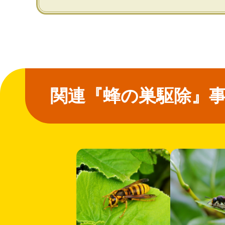
関連『蜂の巣駆除』