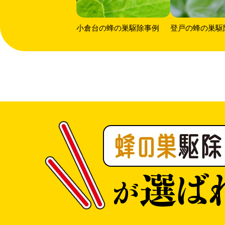
小倉台の蜂の巣駆除事例
登戸の蜂の巣駆