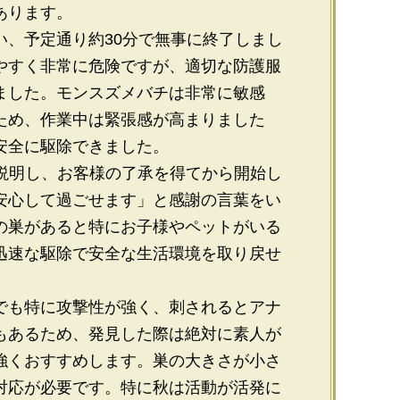
あります。
い、予定通り約30分で無事に終了しまし
やすく非常に危険ですが、適切な防護服
ました。モンスズメバチは非常に敏感
ため、作業中は緊張感が高まりました
安全に駆除できました。
を説明し、お客様の了承を得てから開始し
安心して過ごせます」と感謝の言葉をい
の巣があると特にお子様やペットがいる
迅速な駆除で安全な生活環境を取り戻せ
でも特に攻撃性が強く、刺されるとアナ
もあるため、発見した際は絶対に素人が
強くおすすめします。巣の大きさが小さ
対応が必要です。特に秋は活動が活発に