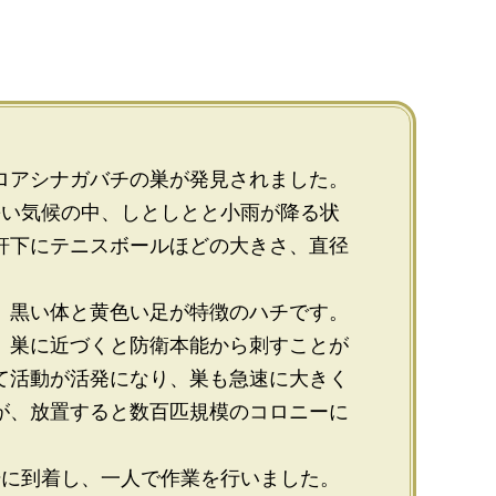
ロアシナガバチの巣が発見されました。
暑い気候の中、しとしとと小雨が降る状
軒下にテニスボールほどの大きさ、直径
、黒い体と黄色い足が特徴のハチです。
、巣に近づくと防衛本能から刺すことが
て活動が活発になり、巣も急速に大きく
が、放置すると数百匹規模のコロニーに
場に到着し、一人で作業を行いました。