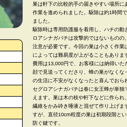
巣は軒下の比較的手の届きやすい場所に
作業を進められました。駆除は約1時間
ました。
駆除時は専用防護服を着用し、ハチの動
ロアシナガバチは攻撃的ではないものの
注意が必要です。今回の巣は小さく作業
によっては難易度が上がることもありま
費用は13,000円で、お客様には納得い
顔で見送ってくださり、蜂の巣がなくな
の生活に不安がなくなったと喜んでおら
セグロアシナガバチは春に女王蜂が単独
えます。巣は木の枝や軒下などに作られ
繊維をかみ砕き唾液と混ぜて作り上げま
すが、直径10cm程度の巣は初期段階と
防ぐ鍵です。