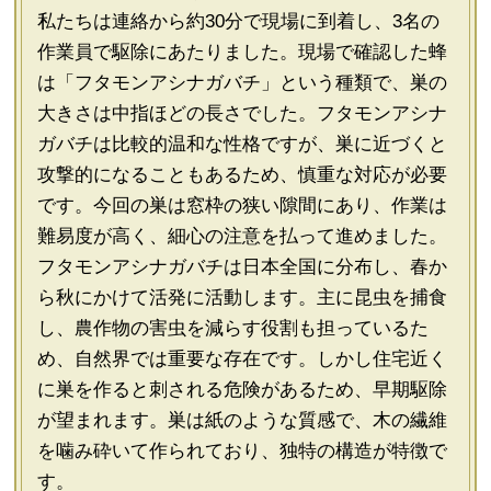
私たちは連絡から約30分で現場に到着し、3名の
作業員で駆除にあたりました。現場で確認した蜂
は「フタモンアシナガバチ」という種類で、巣の
大きさは中指ほどの長さでした。フタモンアシナ
ガバチは比較的温和な性格ですが、巣に近づくと
攻撃的になることもあるため、慎重な対応が必要
です。今回の巣は窓枠の狭い隙間にあり、作業は
難易度が高く、細心の注意を払って進めました。
フタモンアシナガバチは日本全国に分布し、春か
ら秋にかけて活発に活動します。主に昆虫を捕食
し、農作物の害虫を減らす役割も担っているた
め、自然界では重要な存在です。しかし住宅近く
に巣を作ると刺される危険があるため、早期駆除
が望まれます。巣は紙のような質感で、木の繊維
を噛み砕いて作られており、独特の構造が特徴で
す。