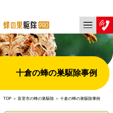
TOP
蜂の巣駆除PROについて
蜂の巣駆除ご依頼の流れ
十倉の蜂の巣駆除事例
対応エリア一覧
料金について
TOP
＞
富里市の蜂の巣駆除
＞
十倉の蜂の巣駆除事例
コラム