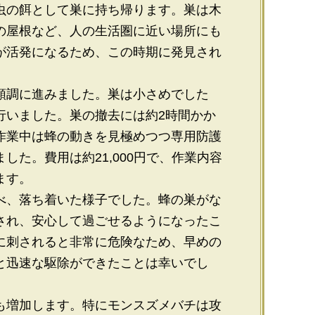
虫の餌として巣に持ち帰ります。巣は木
の屋根など、人の生活圏に近い場所にも
が活発になるため、この時期に発見され
順調に進みました。巣は小さめでした
行いました。巣の撤去には約2時間かか
作業中は蜂の動きを見極めつつ専用防護
た。費用は約21,000円で、作業内容
ます。
べ、落ち着いた様子でした。蜂の巣がな
され、安心して過ごせるようになったこ
に刺されると非常に危険なため、早めの
と迅速な駆除ができたことは幸いでし
も増加します。特にモンスズメバチは攻