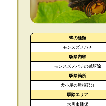
蜂の種類
モンスズメバチ
駆除内容
モンスズメバチの巣駆除
駆除箇所
犬小屋の屋根部分
駆除エリア
大川市
幡保