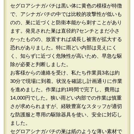
セグロアシナガバチは黒い体に黄色の模様が特徴
で、アシナガバチの中では比較的攻撃性が低いも
のの、巣に近づくと防衛本能から刺すことがあり
ます。発見された巣は直径約7センチとまだ小さ
かったものの、放置すれば成長し被害が拡大する
恐れがありました。特に雨どい内部は見えにく
く、知らずに近づく危険性が高いため、早急な駆
除が必要と判断しました。
お客様からの連絡を受け、私たち作業員3名は約
30分で現場に到着。状況を確認し計画通りに作業
を進めました。作業は約1時間で完了し、費用は
14,000円でした。狭い雨どい内部での作業は慎重
さが求められますが、経験豊富なスタッフが適切
な防護服と専用の駆除器具を使い、安全に対応し
ました。
セグロアシナガバチの巣は紙のような薄い素材で