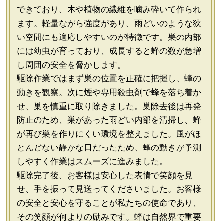
できており、木や植物の繊維を噛み砕いて作られ
ます。軽量ながら強度があり、雨どいのような狭
い空間にも適応しやすいのが特徴です。巣の内部
には幼虫が育っており、成長すると蜂の数が急増
し周囲の安全を脅かします。
駆除作業ではまず巣の位置を正確に把握し、蜂の
動きを観察。次に煙や専用殺虫剤で蜂を落ち着か
せ、巣を慎重に取り除きました。巣除去後は再発
防止のため、巣があった雨どい内部を清掃し、蜂
が再び巣を作りにくい環境を整えました。風がほ
とんどない静かな日だったため、蜂の動きが予測
しやすく作業はスムーズに進みました。
駆除完了後、お客様は安心した表情で笑顔を見
せ、手を振って見送ってくださいました。お客様
の安全と安心を守ることが私たちの使命であり、
その笑顔が何よりの励みです。蜂は自然界で重要