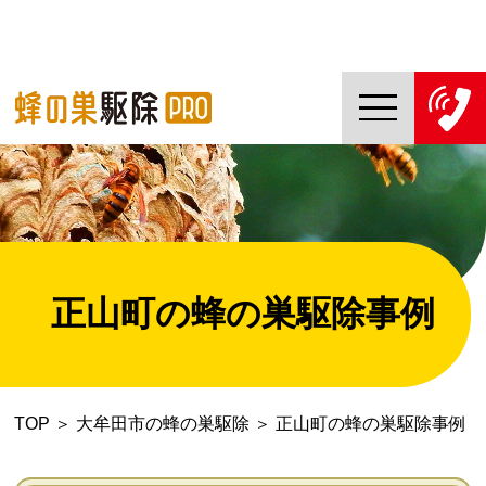
TOP
蜂の巣駆除PROについて
蜂の巣駆除ご依頼の流れ
正山町の蜂の巣駆除事例
対応エリア一覧
料金について
TOP
＞
大牟田市の蜂の巣駆除
＞
正山町の蜂の巣駆除事例
コラム