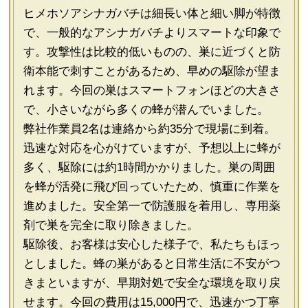
ヒメホソアシナガバチは細長い体と細い脚が特徴
で、一般的なアシナガバチよりスマートな印象で
す。攻撃性は比較的低いものの、巣に近づくと防
衛本能で刺すことがあるため、早めの駆除が望ま
れます。今回の巣はスマートフォンほどの大きさ
で、小さいながら多くの蜂が潜んでいました。
弊社作業員2名は連絡から約35分で現場に到着。
迅速な対応を心がけていますが、予想以上に蜂が
多く、駆除には約1時間かかりました。巣の周囲
を蜂が活発に飛び回っていたため、慎重に作業を
進めました。安全第一で防護服を着用し、専用薬
剤で巣を完全に取り除きました。
駆除後、お客様は安心した様子で、私たちもほっ
としました。蜂の巣があると日常生活に不安がつ
きまといますが、早期対処で安全な環境を取り戻
せます。今回の費用は15,000円で、迅速かつ丁寧