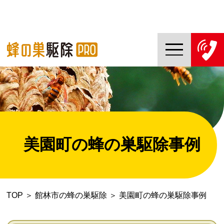
TOP
蜂の巣駆除PROについて
蜂の巣駆除ご依頼の流れ
美園町の蜂の巣駆除事例
対応エリア一覧
料金について
TOP
＞
館林市の蜂の巣駆除
＞
美園町の蜂の巣駆除事例
コラム