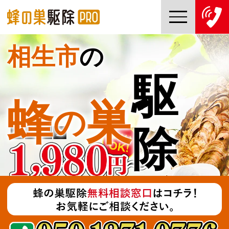
相生市
の
TOP
駆
蜂の巣駆除PROについて
蜂
巣
の
蜂の巣駆除ご依頼の流れ
除
対応エリア一覧
料金について
コラム