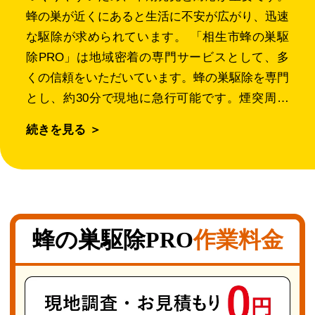
蜂の巣が近くにあると生活に不安が広がり、迅速
な駆除が求められています。 「相生市蜂の巣駆
除PRO」は地域密着の専門サービスとして、多
くの信頼をいただいています。蜂の巣駆除を専門
とし、約30分で現地に急行可能です。煙突周り
や窓・ドアの外装、犬小屋の屋根、電気メーター
続きを見る ＞
ボックスの中、庭の生垣、ガスメーター付近な
ど、高所も含め幅広く対応。お客様の安全と安心
を最優先に、迅速かつ丁寧な作業を行っていま
す。 特に被害が多い場所は、家の生垣内やカー
ポートの屋根裏、換気扇のフード内です。蜂は外
蜂の巣駆除PRO
作業料金
敵から隠れやすい浅い空洞を好み、地面の空き缶
や腐食した木の内部にも巣を作ることがありま
す。春先は女王蜂が巣作りを始める時期で、スズ
メバチの活動が活発になるため注意が必要です。