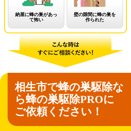
納屋に蜂の巣があっ
壁の隙間に蜂の巣を
て怖い
作られた
相生市で蜂の巣駆除な
ら
蜂の巣駆除PROに
ご依頼ください！