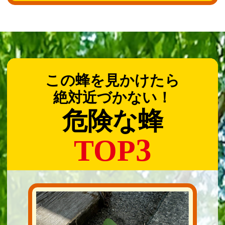
この蜂を見かけたら
絶対近づかない！
危険な蜂
3
TOP