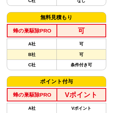
C社
なし
無料見積もり
可
蜂の巣駆除PRO
A社
可
B社
可
C社
条件付き可
ポイント付与
Vポイント
蜂の巣駆除PRO
A社
Vポイント