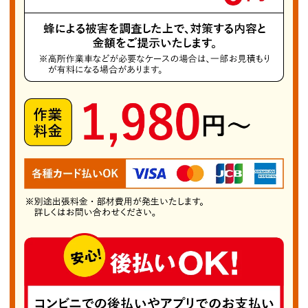
早期発見できれば安全に駆除しやすくなります。
相生市でよく見られるヤマトアシナガバチは、細
長い体に黄色と黒の模様が特徴です。性格は比較
的おとなしいものの、巣に近づくと防衛本能が働
き攻撃的になることがあります。春から秋にかけ
て個体数が増え、住宅周辺での目撃情報も多いた
め、早めの対応が必要です。 蜂に刺された場
合、軽度なら皮膚の違和感が数時間から半日ほど
で治まりますが、重症時は息苦しさやめまいなど
の症状が現れることがあります。その際は速やか
に医療機関の受診をおすすめします。 「相生市
蜂の巣駆除PRO」では、ヤマトアシナガバチや
モンスズメバチ、ムモンホソアシナガバチを含む
あらゆる蜂の巣に対応しています。自力での駆除
は大変危険ですので、巣を発見した際はまず当店
へご相談ください。電話一本で最適な対処法と概