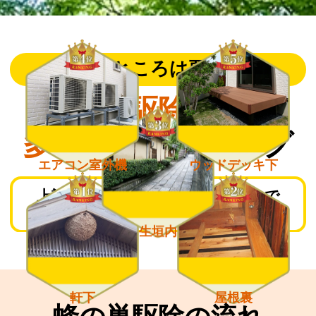
こんなところは要注意！
蜂の巣駆除依頼が
多い場所
ランキング
エアコン室外機
ウッドデッキ下
上記箇所は蜂が巣を作りやすいので
日頃からチェックしておきましょう。
生垣内
軒下
屋根裏