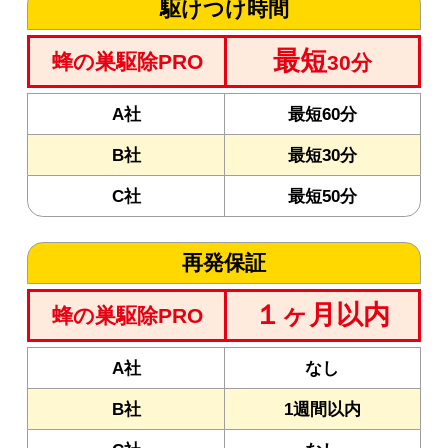
駆けつけ時間
最短
蜂の巣駆除PRO
30分
A社
最短60分
B社
最短30分
C社
最短50分
再発保証
１ヶ月以内
蜂の巣駆除PRO
A社
なし
B社
1週間以内