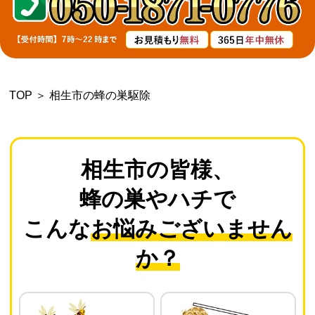
よくあるご質問
会社概要
TOP
＞
相生市の蜂の巣駆除
お問い合わせ
個人情報保護方針
相生市の皆様、
蜂の巣やハチで
後払いについて
こんな
お悩みございません
か？