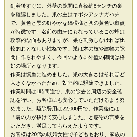
到着後すぐに、外壁の隙間に直径約8センチの巣
を確認しました。巣の主はキボシアシナガバチ
で、黄色と黒の鮮やかな縞模様と脚の黄色い斑点
が特徴です。名前の由来にもなっているこの蜂は
攻撃的な面もありますが、巣を刺激しなければ比
較的おとなしい性格です。巣は木の枝や建物の隙
間に作られやすく、今回のように外壁の隙間は格
好の場所となります。
作業は慎重に進めました。巣の大きさはそれほど
大きくなかったため、効率的に駆除できました。
作業時間は1時間強で、巣の除去と周辺の安全確
認を行い、お客様にも安心していただけるよう努
めました。駆除費用は22,000円で、作業後には
「肩の力が抜けて安心しました」と感謝の言葉を
いただき、満足してもらえたようです。
お客様は20代の既婚女性で子どももおり、家族の