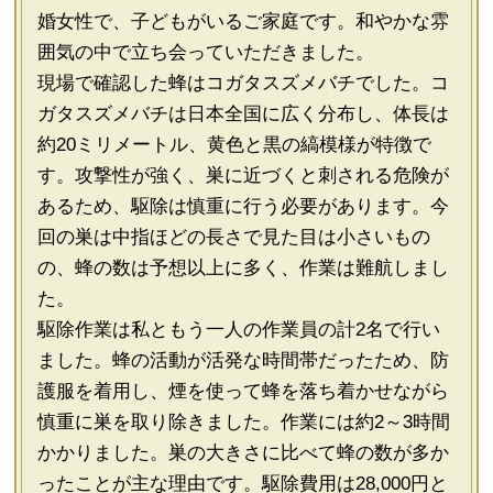
婚女性で、子どもがいるご家庭です。和やかな雰
囲気の中で立ち会っていただきました。
現場で確認した蜂はコガタスズメバチでした。コ
ガタスズメバチは日本全国に広く分布し、体長は
約20ミリメートル、黄色と黒の縞模様が特徴で
す。攻撃性が強く、巣に近づくと刺される危険が
あるため、駆除は慎重に行う必要があります。今
回の巣は中指ほどの長さで見た目は小さいもの
の、蜂の数は予想以上に多く、作業は難航しまし
た。
駆除作業は私ともう一人の作業員の計2名で行い
ました。蜂の活動が活発な時間帯だったため、防
護服を着用し、煙を使って蜂を落ち着かせながら
慎重に巣を取り除きました。作業には約2～3時間
かかりました。巣の大きさに比べて蜂の数が多か
ったことが主な理由です。駆除費用は28,000円と