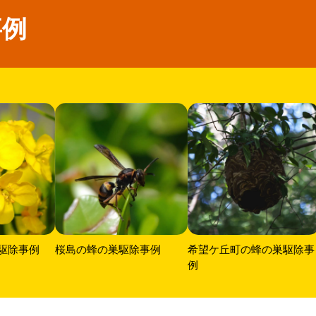
事例
駆除事例
桜島の蜂の巣駆除事例
希望ケ丘町の蜂の巣駆除事
例