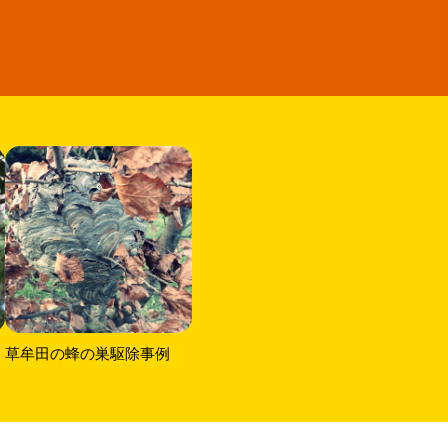
草牟田の蜂の巣駆除事例