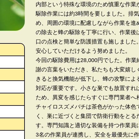
内部という特殊な環境のため慎重な作業
駆除作業には約3時間を要しました。排
め、周囲の環境に配慮しながら作業を進
の除去と蜂の駆除を丁寧に行い、作業後
口の点検と簡単な防護措置も施しました
安心していただけるよう努めました。
今回の駆除費用は28,000円でした。作
謝の言葉をいただき、私たちも大変嬉し
きると換気機能が低下し、蜂の攻撃によ
対応が重要です。小さな巣でも放置すれ
ため、異変を感じたらすぐに専門業者へ
チャイロスズメバチは茶色がかった体色
く、巣に近づくと集団で防衛行動をとる
す。専門知識と適切な装備を持つ作業員
3名の作業員が連携し、安全を最優先に