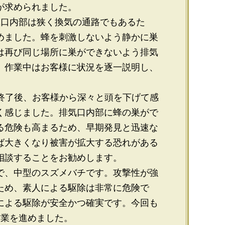
が求められました。
気口内部は狭く換気の通路でもあるた
めました。蜂を刺激しないよう静かに巣
は再び同じ場所に巣ができないよう排気
。作業中はお客様に状況を逐一説明し、
業終了後、お客様から深々と頭を下げて感
く感じました。排気口内部に蜂の巣がで
る危険も高まるため、早期発見と迅速な
ば大きくなり被害が拡大する恐れがある
相談することをお勧めします。
で、中型のスズメバチです。攻撃性が強
ため、素人による駆除は非常に危険で
による駆除が安全かつ確実です。今回も
作業を進めました。