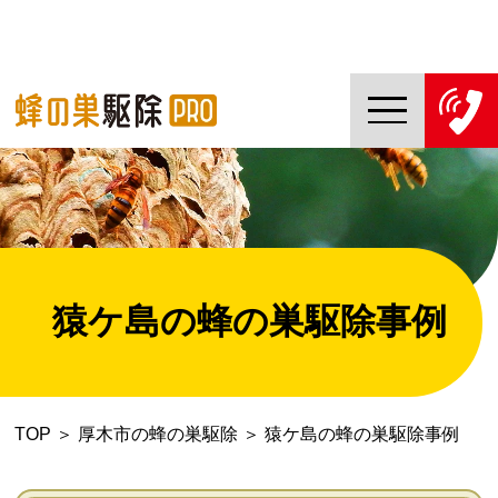
TOP
蜂の巣駆除PROについて
蜂の巣駆除ご依頼の流れ
猿ケ島の蜂の巣駆除事例
対応エリア一覧
料金について
TOP
＞
厚木市の蜂の巣駆除
＞
猿ケ島の蜂の巣駆除事例
コラム