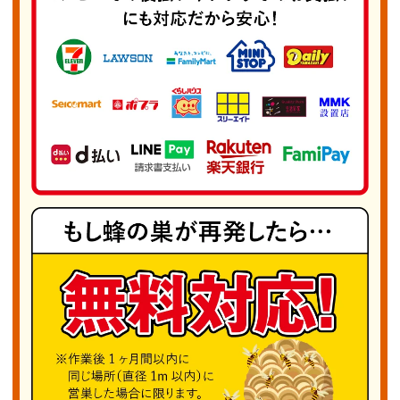
では、これらの蜂に限らず、どの種類の蜂であっ
ても蜂の巣や蜂を発見した際は迅速に対応いたし
ます。電話相談は無料で、最適な対応方法やおお
よその費用もわかりやすく説明。安全第一を心が
け、地域の皆さまが安心して暮らせる環境を支え
ることに努めています。蜂の被害でお困りの際
は、どうぞお気軽に「厚木市蜂の巣駆除PRO」
へご連絡ください。親切かつ丁寧に対応いたしま
す。