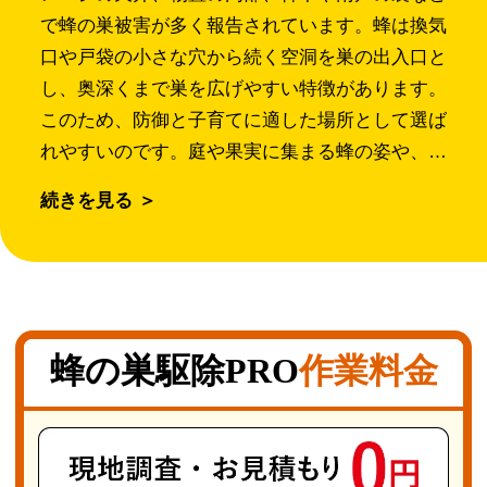
で蜂の巣被害が多く報告されています。蜂は換気
口や戸袋の小さな穴から続く空洞を巣の出入口と
し、奥深くまで巣を広げやすい特徴があります。
このため、防御と子育てに適した場所として選ば
れやすいのです。庭や果実に集まる蜂の姿や、窓
枠の隙間から出入りする様子も見られます。蜂に
続きを見る ＞
刺されると、一般的には1～2時間ほどで治まる
軽度のしびれやピリピリ感ですが、体質によって
は激しいアレルギー反応が起きることもあり注意
が必要です。 「厚木市蜂の巣駆除PRO」は地域
密着型で、迅速な対応が強みの専門業者です。豊
蜂の巣駆除PRO
作業料金
富な経験と確かな技術を活かし、連絡から約30
分で現場に駆けつけます。天井裏や軒下、高所の
難しい場所にも対応可能で、多様な住宅環境で発
生する蜂被害に柔軟に対応。蜂の種類を問わず、