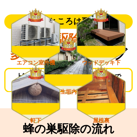
こんなところは要注意！
蜂の巣駆除依頼が
多い場所
ランキング
エアコン室外機
ウッドデッキ下
上記箇所は蜂が巣を作りやすいので
日頃からチェックしておきましょう。
生垣内
軒下
屋根裏
蜂の巣駆除の流れ