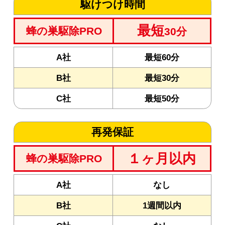
駆けつけ時間
最短
蜂の巣駆除PRO
30分
A社
最短60分
B社
最短30分
C社
最短50分
再発保証
１ヶ月以内
蜂の巣駆除PRO
A社
なし
B社
1週間以内