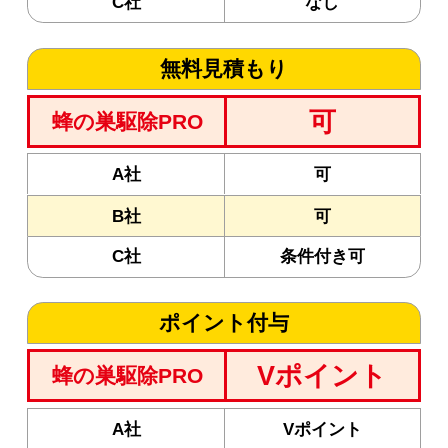
C社
なし
無料見積もり
可
蜂の巣駆除PRO
A社
可
B社
可
C社
条件付き可
ポイント付与
Vポイント
蜂の巣駆除PRO
A社
Vポイント