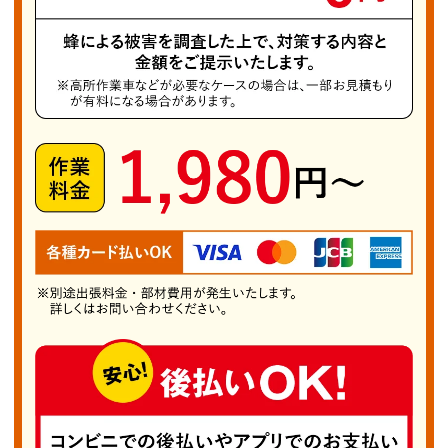
安全かつ速やかな巣の駆除を提供し、ご家族の安
全を守ります。厚木市の多くの方々から信頼を得
ており、多数の相談に応じてきました。 特に
「セグロアシナガバチ」は厚木市でよく見かける
代表的な蜂で、黒い背中と細長い体型が特徴で
す。攻撃性が比較的強いため、巣の近くでは注意
が必要で、早めの駆除が推奨されます。巣は軒下
や物置の内側など高い場所に作られやすく、見つ
けたら専門業者に相談するのが安心です。 蜂は
春先から巣作りを開始し、特に5月から7月に活
動が活発化します。とくに5月中旬頃には巣の規
模が大きくなり始め、夏には最も大きくなるた
め、この時期の早期発見がトラブル防止に重要で
す。小さな空洞である換気口や戸袋の隙間は蜂に
とって理想的な巣作り場所なので、定期的な点検
をおすすめします。 「厚木市蜂の巣駆除PRO」