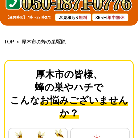
よくあるご質問
会社概要
TOP
＞
厚木市の蜂の巣駆除
お問い合わせ
個人情報保護方針
厚木市の皆様、
蜂の巣やハチで
後払いについて
こんな
お悩みございません
か？