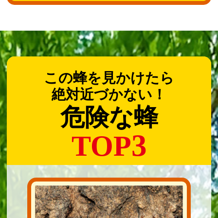
この蜂を見かけたら
絶対近づかない！
危険な蜂
3
TOP