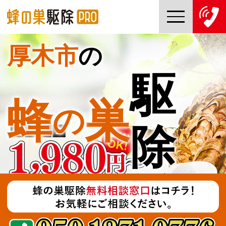
厚木市
の
TOP
駆
蜂の巣駆除PROについて
蜂
巣
の
蜂の巣駆除ご依頼の流れ
除
対応エリア一覧
料金について
コラム