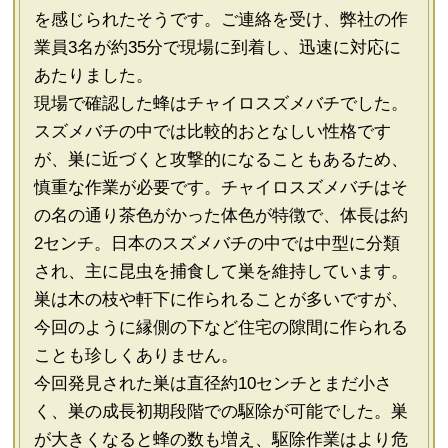
を感じられたそうです。ご連絡を受け、弊社の作
業員3名が約35分で現場に到着し、迅速に対応に
あたりました。
現場で確認した蜂はチャイロスズメバチでした。
スズメバチの中では比較的おとなしい性格です
が、巣に近づくと攻撃的になることもあるため、
慎重な作業が必要です。チャイロスズメバチはそ
の名の通り茶色がかった体色が特徴で、体長は約
2センチ。日本のスズメバチの中では中型に分類
され、主に昆虫を捕食して巣を維持しています。
巣は木の枝や軒下に作られることが多いですが、
今回のように縁側の下など住宅の隙間に作られる
ことも珍しくありません。
今回発見された巣は直径約10センチとまだ小さ
く、巣の成長初期段階での駆除が可能でした。巣
が大きくなると蜂の数も増え、駆除作業はより危