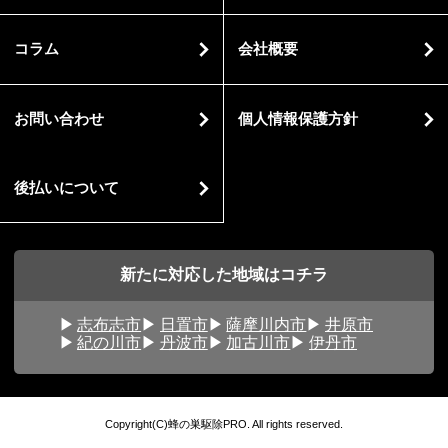
コラム
会社概要
お問い合わせ
個人情報保護方針
後払いについて
新たに対応した地域はコチラ
志布志市
日置市
薩摩川内市
井原市
紀の川市
丹波市
加古川市
伊丹市
Copyright(C)蜂の巣駆除PRO. All rights reserved.