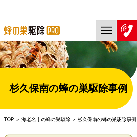
TOP
蜂の巣駆除PROについて
蜂の巣駆除ご依頼の流れ
杉久保南の蜂の巣駆除事例
対応エリア一覧
料金について
TOP
＞
海老名市の蜂の巣駆除
＞
杉久保南の蜂の巣駆除事例
コラム