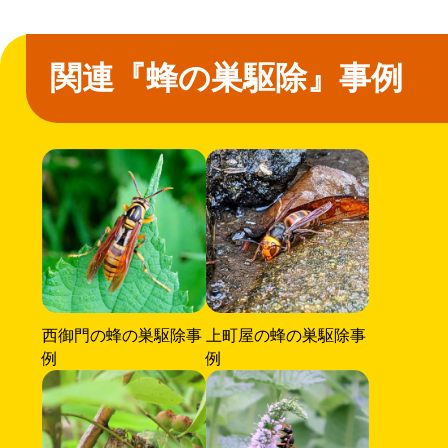
関連『蜂の巣駆除』事例
西御門の蜂の巣駆除事
上町屋の蜂の巣駆除事
例
例