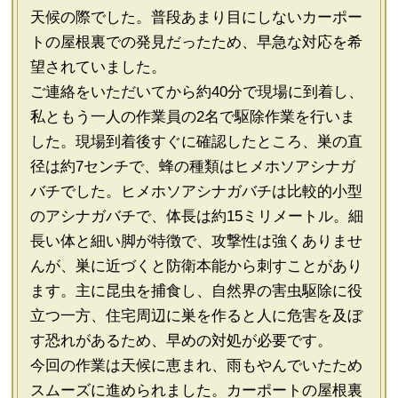
天候の際でした。普段あまり目にしないカーポー
トの屋根裏での発見だったため、早急な対応を希
望されていました。
ご連絡をいただいてから約40分で現場に到着し、
私ともう一人の作業員の2名で駆除作業を行いま
した。現場到着後すぐに確認したところ、巣の直
径は約7センチで、蜂の種類はヒメホソアシナガ
バチでした。ヒメホソアシナガバチは比較的小型
のアシナガバチで、体長は約15ミリメートル。細
長い体と細い脚が特徴で、攻撃性は強くありませ
んが、巣に近づくと防衛本能から刺すことがあり
ます。主に昆虫を捕食し、自然界の害虫駆除に役
立つ一方、住宅周辺に巣を作ると人に危害を及ぼ
す恐れがあるため、早めの対処が必要です。
今回の作業は天候に恵まれ、雨もやんでいたため
スムーズに進められました。カーポートの屋根裏