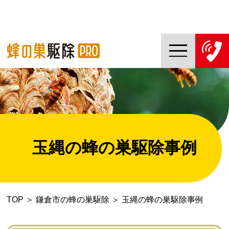
TOP
蜂の巣駆除PROについて
蜂の巣駆除ご依頼の流れ
玉縄の蜂の巣駆除事例
対応エリア一覧
料金について
TOP
＞
鎌倉市の蜂の巣駆除
＞
玉縄の蜂の巣駆除事例
コラム