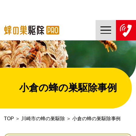
TOP
蜂の巣駆除PROについて
蜂の巣駆除ご依頼の流れ
小倉の蜂の巣駆除事例
対応エリア一覧
料金について
TOP
＞
川崎市の蜂の巣駆除
＞
小倉の蜂の巣駆除事例
コラム