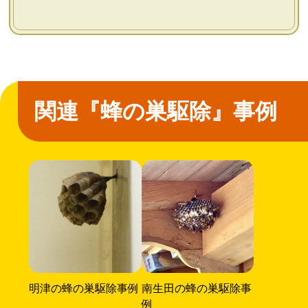
関連『蜂の巣駆除』事例
明津の蜂の巣駆除事例
南生田の蜂の巣駆除事
例