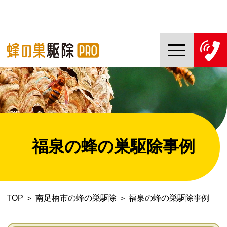
TOP
蜂の巣駆除PROについて
蜂の巣駆除ご依頼の流れ
福泉の蜂の巣駆除事例
対応エリア一覧
料金について
TOP
＞
南足柄市の蜂の巣駆除
＞
福泉の蜂の巣駆除事例
コラム