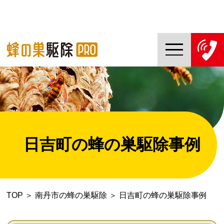
TOP
蜂の巣駆除PROについて
蜂の巣駆除ご依頼の流れ
日吉町の蜂の巣駆除事例
対応エリア一覧
料金について
TOP
＞
南丹市の蜂の巣駆除
＞
日吉町の蜂の巣駆除事例
コラム