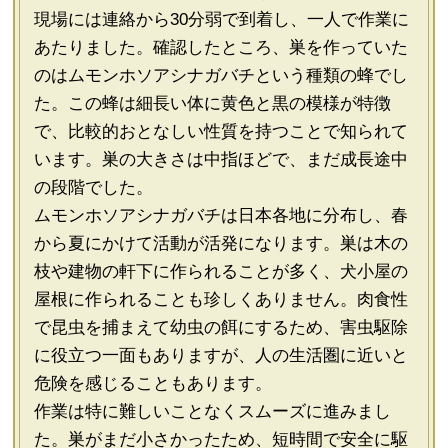
現場には連絡から30分弱で到着し、一人で作業に
あたりました。確認したところ、巣を作っていた
のはムモンホソアシナガバチという種類の蜂でし
た。この蜂は細長い体に黄色と黒の模様が特徴
で、比較的おとなしい性質を持つことで知られて
います。巣の大きさは中指ほどで、まだ成長途中
の段階でした。
ムモンホソアシナガバチは日本各地に分布し、春
から夏にかけて活動が活発になります。巣は木の
枝や建物の軒下に作られることが多く、犬小屋の
屋根に作られることも珍しくありません。肉食性
で昆虫を捕まえて幼虫の餌にするため、害虫駆除
に役立つ一面もありますが、人の生活圏に近いと
危険を感じることもあります。
作業は特に難しいことなくスムーズに進みまし
た。巣がまだ小さかったため、短時間で安全に駆