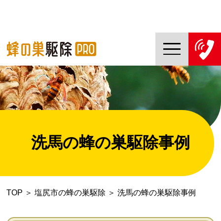
TOP
蜂の巣駆除PROについて
蜂の巣駆除ご依頼の流れ
洗馬の蜂の巣駆除事例
対応エリア一覧
料金について
TOP
＞
塩尻市の蜂の巣駆除
＞
洗馬の蜂の巣駆除事例
コラム