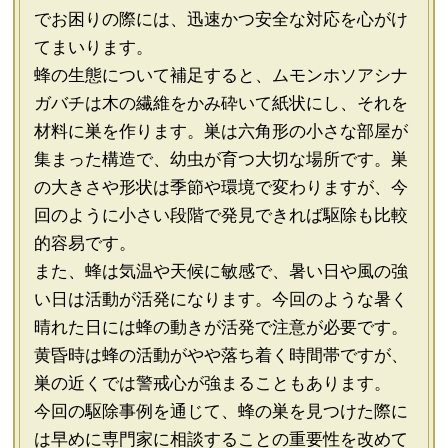
でお困りの際には、迅速かつ安全な対応を心がけ
てまいります。
蜂の生態について補足すると、ムモンホソアシナ
ガバチは木の繊維をかみ砕いて紙状にし、それを
材料に巣を作ります。巣は六角形の小さな部屋が
集まった構造で、幼虫が育つ大切な場所です。巣
の大きさや形状は季節や環境で変わりますが、今
回のように小さい段階で発見できれば駆除も比較
的容易です。
また、蜂は気温や天候に敏感で、暑い日や風の強
い日は活動が活発になります。今回のような暑く
晴れた日には蜂の動きが活発で注意が必要です。
黄昏時は蜂の活動がやや落ち着く時間帯ですが、
巣の近くでは警戒心が強まることもあります。
今回の駆除事例を通じて、蜂の巣を見つけた際に
は早めに専門家に相談することの重要性を改めて