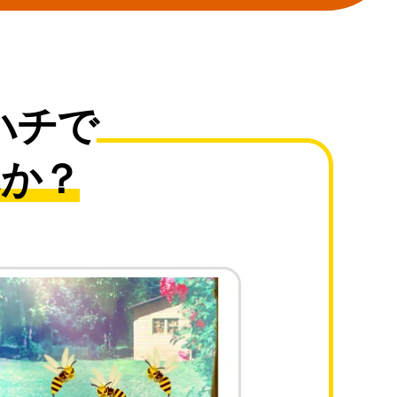
ハチで
んか？