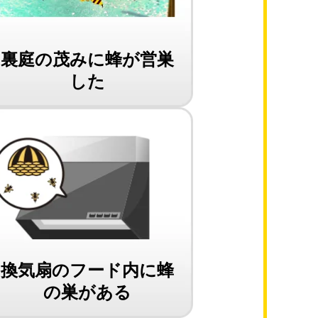
裏庭の茂みに蜂が営巣
した
換気扇のフード内に蜂
の巣がある