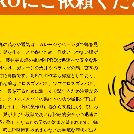
ROにご依頼くだ
庭の茂みや通気口、ガレージやベランダで蜂を見
に巣を作ることが多いため、見落としやすい場所
に、藤井寺市蜂の巣駆除PROは迅速かつ安全な駆
駆けつけ、ガレージの天井やベランダの隅、玄関の
対応可能です。高所での作業も得意としており、
られる蜂はクロスズメバチ、ツマグロスズメバチ、
く、巣を守るために激しく攻撃するため注意が必
す。クロスズメバチの巣は木の枝や屋根の下に作
施します。 蜂の巣作りは春から初夏にかけて行わ
。巣が小さい段階であれば比較的安全かつ迅速に
応が難しくなるため早めの対策が望まれます。 蜂
、稀に呼吸困難やめまいなどの重篤な症状が出る