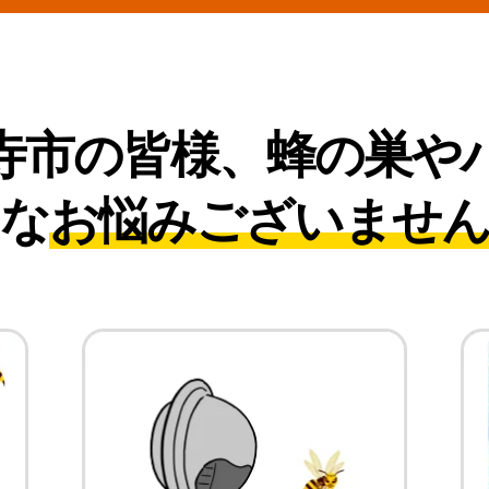
寺市の皆様、
蜂の巣や
な
お悩みございませ