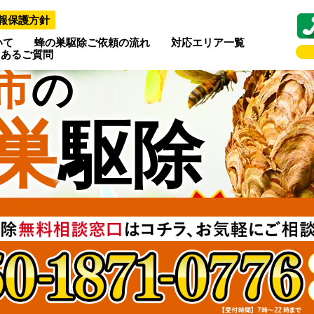
報保護方針
いて
蜂の巣駆除ご依頼の流れ
対応エリア一覧
くあるご質問
市
の
巣
駆除