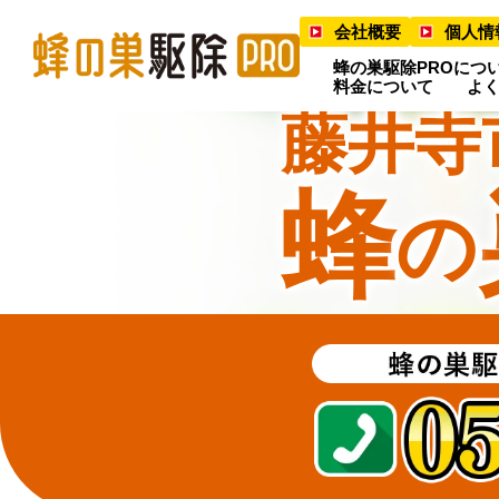
会社概要
個人情
蜂の巣駆除PROにつ
料金について
よ
藤井寺
蜂
の