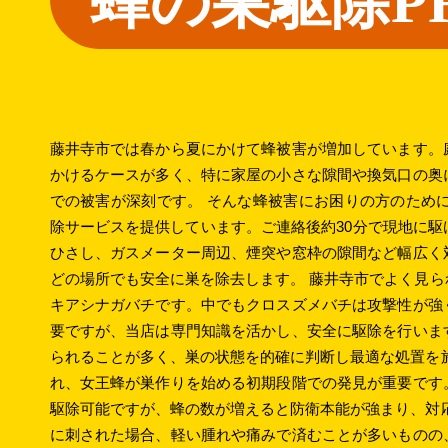
蜂の巣駆除P
藤井寺市では春から夏にかけて蜂被害が増加しています。
かけるケースが多く、特に家屋の小さな隙間や換気口の奥
での被害が深刻です。 そんな蜂被害にお困りの方のため
除サービスを提供しています。ご連絡後約30分で現地に
ひさし、ガスメーター周辺、煙突や窓枠の隙間など幅広く
どの場所でも安全に巣を除去します。 藤井寺市でよく見
キアシナガバチです。中でもクロスズメバチは攻撃性が強
要ですが、当店は専門知識を活かし、安全に駆除を行いま
られることが多く、巣の状態を的確に判断し最適な処置を
れ、女王蜂が巣作りを始める初期段階での発見が重要です
駆除可能ですが、蜂の数が増えると防衛本能が強まり、対
に刺された場合、軽い腫れや痛みで済むことが多いものの