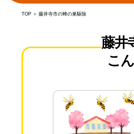
TOP
＞
藤井寺市の蜂の巣駆除
藤井
こん