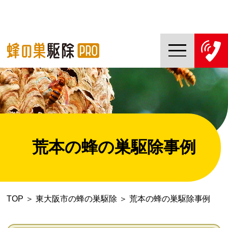
TOP
蜂の巣駆除PROについて
蜂の巣駆除ご依頼の流れ
荒本の蜂の巣駆除事例
対応エリア一覧
料金について
TOP
＞
東大阪市の蜂の巣駆除
＞
荒本の蜂の巣駆除事例
コラム