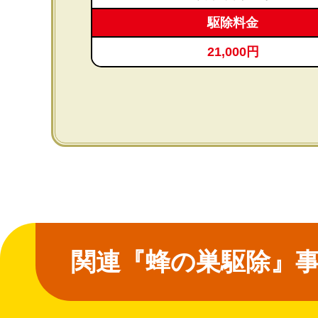
駆除料金
21,000円
関連『蜂の巣駆除』