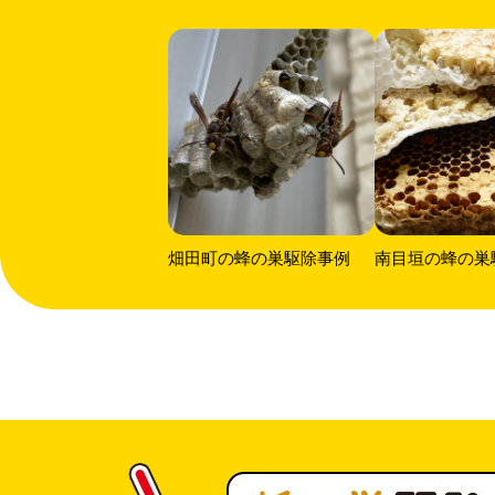
畑田町の蜂の巣駆除事例
南目垣の蜂の巣