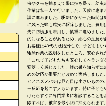
虫やクモを捕まえて巣に持ち帰り、幼虫
作業は私一人で行いました。天候に恵ま
調に進みました。駆除にかかった時間は
に残った蜂も確実に駆除しました。費用は2
先に防護服を着用し、慎重に進めました
的になることがあるため、細心の注意が
お客様は40代の既婚男性で、子どもも
駆除作業の説明をしたところ、安心され
「これで子どもたちも安心してベランダ
変嬉しく感じました。蜂の巣を知らずに
めの対応が重要だと改めて実感しました
ヒメスズメバチは見た目は小さいものの
ー反応を起こす人もいます。特に子ども
けたらすぐに専門業者に相談することを
除すれば、被害を最小限に抑えられます