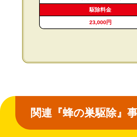
駆除料金
23,000円
関連『蜂の巣駆除』