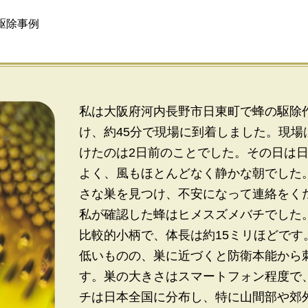
駆除事例
私は大阪府河内長野市日東町で蜂の駆除
け、約45分で現場に到着しました。現
けたのは2日前のことでした。その日は
よく、風もほとんどなく静かな朝でした
さな巣を見つけ、不安になって連絡をく
私が確認した蜂はヒメスズメバチでした
比較的小柄で、体長は約15ミリほどで
低いものの、巣に近づくと防衛本能から
す。巣の大きさはスマートフォン程度で
チは日本全国に分布し、特に山間部や郊