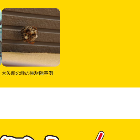
大矢船の蜂の巣駆除事例