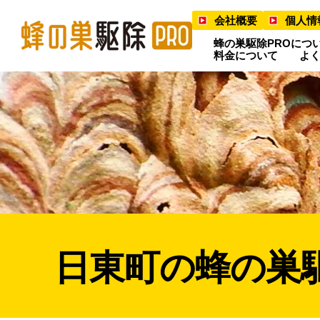
会社概要
個人情
蜂の巣駆除PROにつ
料金について
よ
日東町の蜂の巣