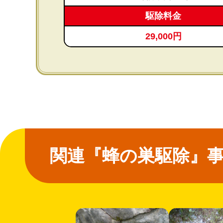
駆除料金
29,000円
関連『蜂の巣駆除』