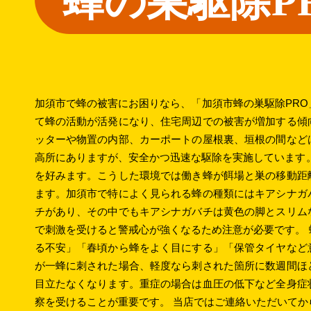
蜂の巣駆除P
加須市で蜂の被害にお困りなら、「加須市蜂の巣駆除PR
て蜂の活動が活発になり、住宅周辺での被害が増加する傾
ッターや物置の内部、カーポートの屋根裏、垣根の間など
高所にありますが、安全かつ迅速な駆除を実施しています
を好みます。こうした環境では働き蜂が餌場と巣の移動距
ます。加須市で特によく見られる蜂の種類にはキアシナガ
チがあり、その中でもキアシナガバチは黄色の脚とスリム
で刺激を受けると警戒心が強くなるため注意が必要です。
る不安」「春頃から蜂をよく目にする」「保管タイヤなど
が一蜂に刺された場合、軽度なら刺された箇所に数週間ほ
目立たなくなります。重症の場合は血圧の低下など全身症
察を受けることが重要です。 当店ではご連絡いただいてか