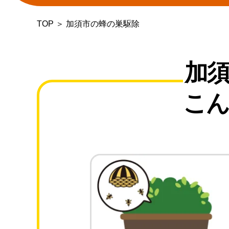
TOP
＞
加須市の蜂の巣駆除
加
こん