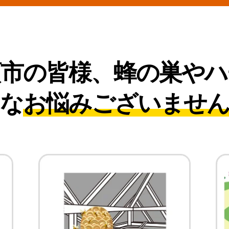
須市の皆様、
蜂の巣やハ
な
お悩みございませ