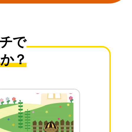
チで
んか？