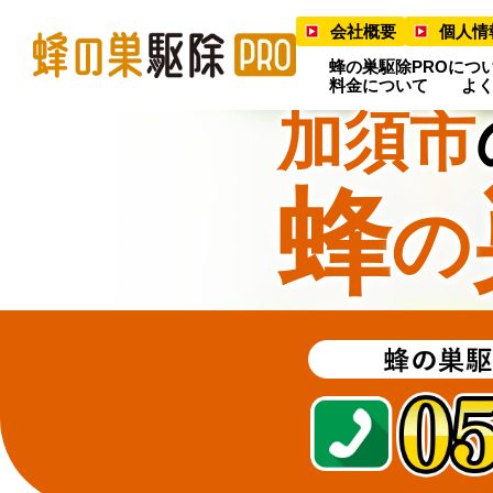
会社概要
個人情
蜂の巣駆除PROにつ
料金について
よ
加須市
蜂
の