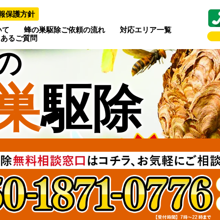
報保護方針
いて
蜂の巣駆除ご依頼の流れ
対応エリア一覧
くあるご質問
の
巣
駆除