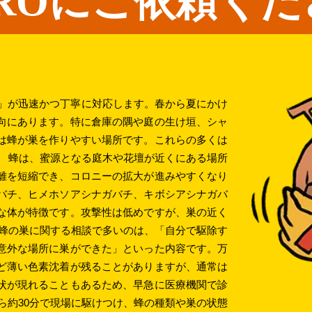
ROにご依頼くだ
O」が迅速かつ丁寧に対応します。春から夏にかけ
向にあります。特に倉庫の隅や庭の生け垣、シャ
は蜂が巣を作りやすい場所です。これらの多くは
。 蜂は、蜜源となる庭木や花壇が近くにある場所
離を短縮でき、コロニーの拡大が進みやすくなり
バチ、ヒメホソアシナガバチ、キボシアシナガバ
な体が特徴です。攻撃性は低めですが、巣の近く
 蜂の巣に関する相談で多いのは、「自分で駆除す
意外な場所に巣ができた」といった内容です。万
ど薄い色素沈着が残ることがありますが、通常は
状が現れることもあるため、早急に医療機関で診
ら約30分で現場に駆けつけ、蜂の種類や巣の状態