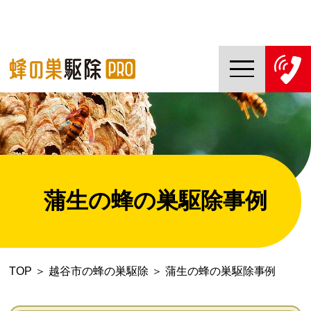
TOP
蜂の巣駆除PROについて
蜂の巣駆除ご依頼の流れ
蒲生の蜂の巣駆除事例
対応エリア一覧
料金について
TOP
＞
越谷市の蜂の巣駆除
＞
蒲生の蜂の巣駆除事例
コラム