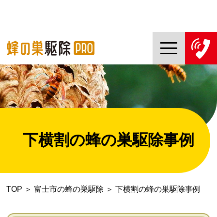
TOP
蜂の巣駆除PROについて
蜂の巣駆除ご依頼の流れ
下横割の蜂の巣駆除事例
対応エリア一覧
料金について
TOP
＞
富士市の蜂の巣駆除
＞
下横割の蜂の巣駆除事例
コラム