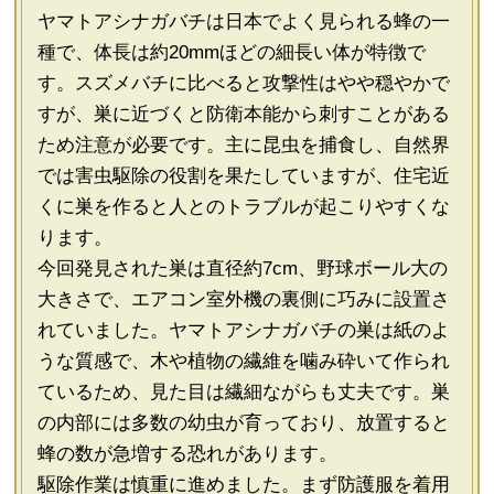
ヤマトアシナガバチは日本でよく見られる蜂の一
種で、体長は約20mmほどの細長い体が特徴で
す。スズメバチに比べると攻撃性はやや穏やかで
すが、巣に近づくと防衛本能から刺すことがある
ため注意が必要です。主に昆虫を捕食し、自然界
では害虫駆除の役割を果たしていますが、住宅近
くに巣を作ると人とのトラブルが起こりやすくな
ります。
今回発見された巣は直径約7cm、野球ボール大の
大きさで、エアコン室外機の裏側に巧みに設置さ
れていました。ヤマトアシナガバチの巣は紙のよ
うな質感で、木や植物の繊維を噛み砕いて作られ
ているため、見た目は繊細ながらも丈夫です。巣
の内部には多数の幼虫が育っており、放置すると
蜂の数が急増する恐れがあります。
駆除作業は慎重に進めました。まず防護服を着用