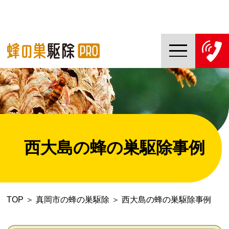
TOP
蜂の巣駆除PROについて
蜂の巣駆除ご依頼の流れ
西大島の蜂の巣駆除事例
対応エリア一覧
料金について
TOP
＞
真岡市の蜂の巣駆除
＞
西大島の蜂の巣駆除事例
コラム