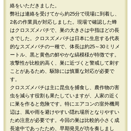
絡をいただきました。
弊社は連絡を受けてから約25分で現場に到着し、
2名の作業員が対応しました。現場で確認した蜂
はクロスズメバチで、巣の大きさは中指ほどの長
さでした。クロスズメバチは日本に生息する代表
的なスズメバチの一種で、体長は約25～30ミリメ
ートル、黒と黄色の鮮やかな縞模様が特徴です。
攻撃性が比較的高く、巣に近づくと警戒して刺す
ことがあるため、駆除には慎重な対応が必要で
す。
クロスズメバチは主に昆虫を捕食し、農作物の害
虫を減らす役割も果たしていますが、人家の近く
に巣を作ると危険です。特にエアコンの室外機周
辺は、風や雨を避けやすい隠れ場所となりやすい
ため注意が必要です。今回の巣は比較的小さく成
長途中であったため、早期発見が功を奏しまし