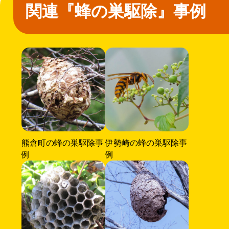
関連『蜂の巣駆除』事例
熊倉町の蜂の巣駆除事
伊勢崎の蜂の巣駆除事
例
例