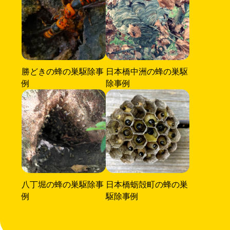
勝どきの蜂の巣駆除事
日本橋中洲の蜂の巣駆
例
除事例
八丁堀の蜂の巣駆除事
日本橋蛎殻町の蜂の巣
例
駆除事例