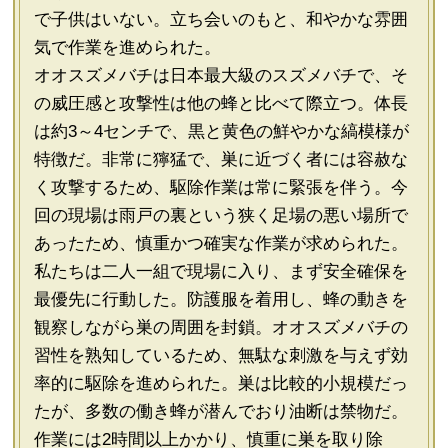
で子供はいない。立ち会いのもと、和やかな雰囲
気で作業を進められた。
オオスズメバチは日本最大級のスズメバチで、そ
の威圧感と攻撃性は他の蜂と比べて際立つ。体長
は約3～4センチで、黒と黄色の鮮やかな縞模様が
特徴だ。非常に獰猛で、巣に近づく者には容赦な
く攻撃するため、駆除作業は常に緊張を伴う。今
回の現場は雨戸の裏という狭く足場の悪い場所で
あったため、慎重かつ確実な作業が求められた。
私たちは二人一組で現場に入り、まず安全確保を
最優先に行動した。防護服を着用し、蜂の動きを
観察しながら巣の周囲を封鎖。オオスズメバチの
習性を熟知しているため、無駄な刺激を与えず効
率的に駆除を進められた。巣は比較的小規模だっ
たが、多数の働き蜂が潜んでおり油断は禁物だ。
作業には2時間以上かかり、慎重に巣を取り除