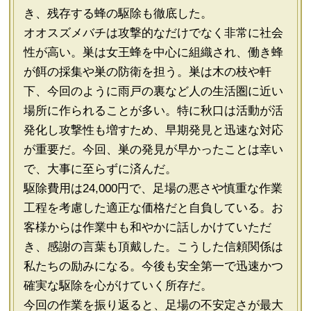
き、残存する蜂の駆除も徹底した。
オオスズメバチは攻撃的なだけでなく非常に社会
性が高い。巣は女王蜂を中心に組織され、働き蜂
が餌の採集や巣の防衛を担う。巣は木の枝や軒
下、今回のように雨戸の裏など人の生活圏に近い
場所に作られることが多い。特に秋口は活動が活
発化し攻撃性も増すため、早期発見と迅速な対応
が重要だ。今回、巣の発見が早かったことは幸い
で、大事に至らずに済んだ。
駆除費用は24,000円で、足場の悪さや慎重な作業
工程を考慮した適正な価格だと自負している。お
客様からは作業中も和やかに話しかけていただ
き、感謝の言葉も頂戴した。こうした信頼関係は
私たちの励みになる。今後も安全第一で迅速かつ
確実な駆除を心がけていく所存だ。
今回の作業を振り返ると、足場の不安定さが最大