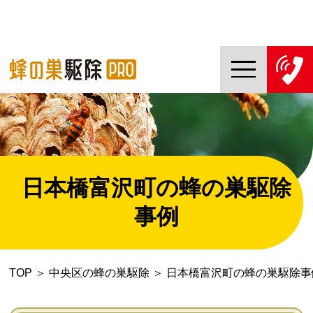
TOP
蜂の巣駆除PROについて
蜂の巣駆除ご依頼の流れ
日本橋富沢町の蜂の巣駆除
対応エリア一覧
事例
料金について
TOP
＞
中央区の蜂の巣駆除
＞
日本橋富沢町の蜂の巣駆除事
コラム