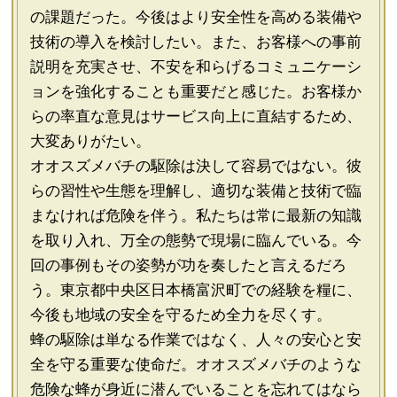
の課題だった。今後はより安全性を高める装備や
技術の導入を検討したい。また、お客様への事前
説明を充実させ、不安を和らげるコミュニケーシ
ョンを強化することも重要だと感じた。お客様か
らの率直な意見はサービス向上に直結するため、
大変ありがたい。
オオスズメバチの駆除は決して容易ではない。彼
らの習性や生態を理解し、適切な装備と技術で臨
まなければ危険を伴う。私たちは常に最新の知識
を取り入れ、万全の態勢で現場に臨んでいる。今
回の事例もその姿勢が功を奏したと言えるだろ
う。東京都中央区日本橋富沢町での経験を糧に、
今後も地域の安全を守るため全力を尽くす。
蜂の駆除は単なる作業ではなく、人々の安心と安
全を守る重要な使命だ。オオスズメバチのような
危険な蜂が身近に潜んでいることを忘れてはなら