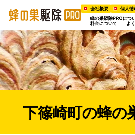
会社概要
個人情
蜂の巣駆除PROにつ
料金について
よ
下篠崎町の蜂の