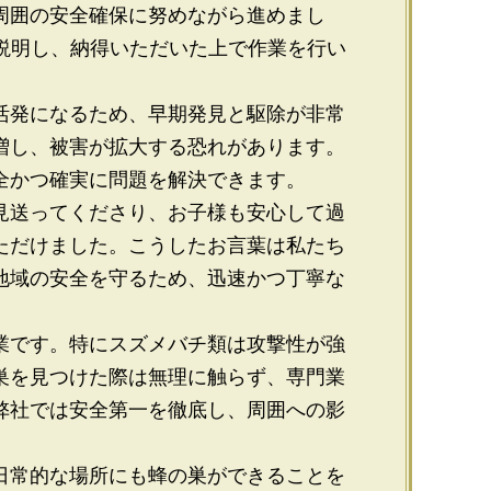
周囲の安全確保に努めながら進めまし
へ説明し、納得いただいた上で作業を行い
活発になるため、早期発見と駆除が非常
増し、被害が拡大する恐れがあります。
全かつ確実に問題を解決できます。
見送ってくださり、お子様も安心して過
ただけました。こうしたお言葉は私たち
地域の安全を守るため、迅速かつ丁寧な
業です。特にスズメバチ類は攻撃性が強
巣を見つけた際は無理に触らず、専門業
弊社では安全第一を徹底し、周囲への影
。
日常的な場所にも蜂の巣ができることを