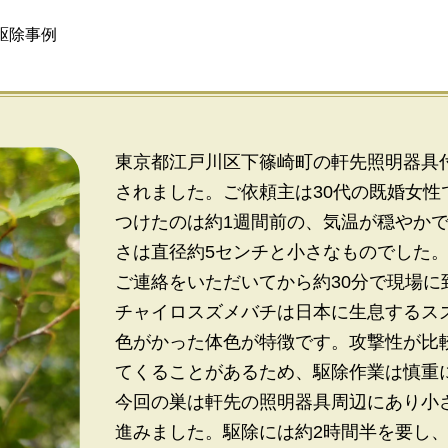
駆除事例
東京都江戸川区下篠崎町の軒先照明器具
されました。ご依頼主は30代の既婚女
つけたのは約1週間前の、気温が穏やか
さは直径約5センチと小さなものでした
ご連絡をいただいてから約30分で現場
チャイロスズメバチは日本に生息するス
色がかった体色が特徴です。攻撃性が比
てくることがあるため、駆除作業は慎重
今回の巣は軒先の照明器具周辺にあり小
進みました。駆除には約2時間半を要し