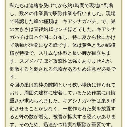
私たちは連絡を受けてから約1時間で現地に到着
し、数名の作業員で駆除作業を行いました。現場
で確認した蜂の種類は「キアシナガバチ」で、巣
の大きさは直径約15センチほどでした。キアシナ
ガバチは日本全国に分布し、特に夏から秋にかけ
て活動が活発になる蜂です。体は黄色と黒の縞模
様が特徴で、スリムな体型と長い脚が目立ちま
す。スズメバチほど攻撃性は強くありませんが、
刺激すると刺される危険があるため注意が必要で
す。
今回の巣は窓枠の隙間という狭い場所に作られて
おり、周囲の建材に密着しているため作業には慎
重さが求められました。キアシナガバチは巣を移
動させることが少なく、一度作られた巣を放置す
ると蜂の数が増え、被害が拡大する恐れがありま
す。そのため、迅速かつ確実な駆除が重要です。