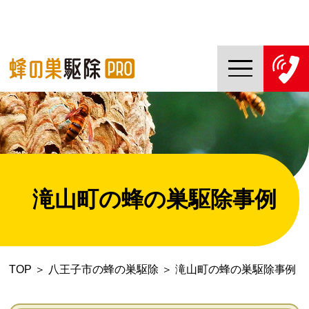
TOP
蜂の巣駆除PROについて
蜂の巣駆除ご依頼の流れ
滝山町の蜂の巣駆除事例
対応エリア一覧
料金について
TOP
＞
八王子市の蜂の巣駆除
＞
滝山町の蜂の巣駆除事例
コラム