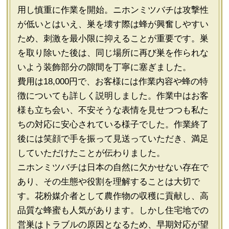
用し慎重に作業を開始。ニホンミツバチは攻撃性
が低いとはいえ、巣を壊す際は蜂が興奮しやすい
ため、刺激を最小限に抑えることが重要です。巣
を取り除いた後は、同じ場所に再び巣を作られな
いよう装飾部分の隙間を丁寧に塞ぎました。
費用は18,000円で、お客様には作業内容や蜂の特
徴についても詳しく説明しました。作業中はお客
様も立ち会い、不安そうな表情を見せつつも私た
ちの対応に安心されている様子でした。作業終了
後には笑顔で手を振って見送っていただき、満足
していただけたことが伝わりました。
ニホンミツバチは日本の自然に欠かせない存在で
あり、その生態や役割を理解することは大切で
す。花粉媒介者として農作物の収穫に貢献し、高
品質な蜂蜜も人気があります。しかし住宅地での
営巣はトラブルの原因となるため、早期対応が望