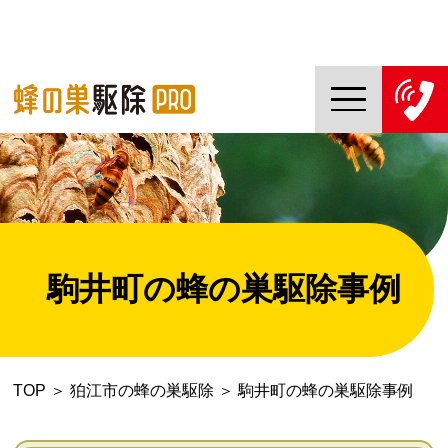
TOP
蜂の巣駆除PROについて
蜂の巣駆除ご依頼の流れ
駒井町の蜂の巣駆除事例
対応エリア一覧
料金について
TOP
＞
狛江市の蜂の巣駆除
＞
駒井町の蜂の巣駆除事例
コラム