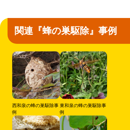
関連『蜂の巣駆除』事例
西和泉の蜂の巣駆除事
東和泉の蜂の巣駆除事
例
例