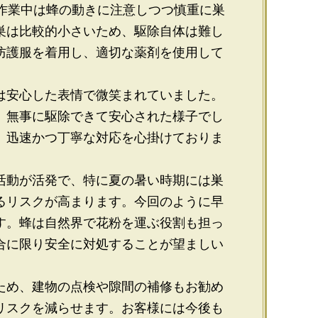
。作業中は蜂の動きに注意しつつ慎重に巣
巣は比較的小さいため、駆除自体は難し
防護服を着用し、適切な薬剤を使用して
は安心した表情で微笑まれていました。
、無事に駆除できて安心された様子でし
、迅速かつ丁寧な対応を心掛けておりま
活動が活発で、特に夏の暑い時期には巣
るリスクが高まります。今回のように早
す。蜂は自然界で花粉を運ぶ役割も担っ
合に限り安全に対処することが望ましい
ため、建物の点検や隙間の補修もお勧め
リスクを減らせます。お客様には今後も