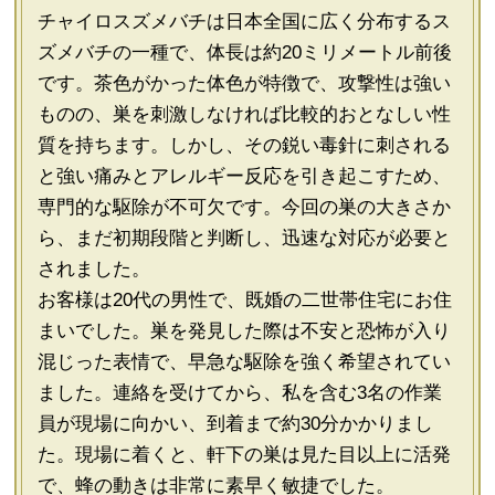
チャイロスズメバチは日本全国に広く分布するス
ズメバチの一種で、体長は約20ミリメートル前後
です。茶色がかった体色が特徴で、攻撃性は強い
ものの、巣を刺激しなければ比較的おとなしい性
質を持ちます。しかし、その鋭い毒針に刺される
と強い痛みとアレルギー反応を引き起こすため、
専門的な駆除が不可欠です。今回の巣の大きさか
ら、まだ初期段階と判断し、迅速な対応が必要と
されました。
お客様は20代の男性で、既婚の二世帯住宅にお住
まいでした。巣を発見した際は不安と恐怖が入り
混じった表情で、早急な駆除を強く希望されてい
ました。連絡を受けてから、私を含む3名の作業
員が現場に向かい、到着まで約30分かかりまし
た。現場に着くと、軒下の巣は見た目以上に活発
で、蜂の動きは非常に素早く敏捷でした。