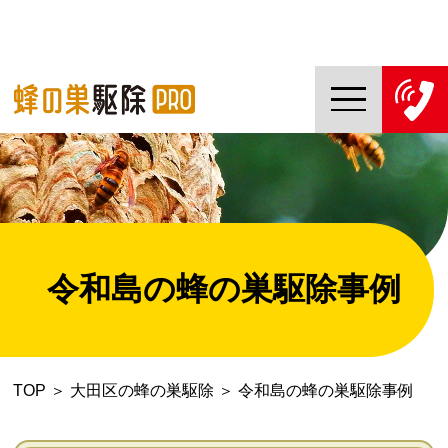
TOP
蜂の巣駆除PROについて
蜂の巣駆除ご依頼の流れ
令和島の蜂の巣駆除事例
対応エリア一覧
料金について
TOP
＞
大田区の蜂の巣駆除
＞
令和島の蜂の巣駆除事例
コラム