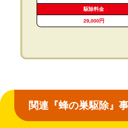
駆除料金
29,000円
関連『蜂の巣駆除』