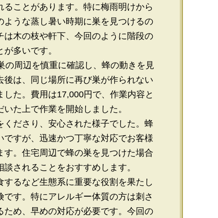
れることがあります。特に梅雨明けから
のような蒸し暑い時期に巣を見つけるの
チは木の枝や軒下、今回のように階段の
とが多いです。
。巣の周辺を慎重に確認し、蜂の動きを見
去後は、同じ場所に再び巣が作られない
た。費用は17,000円で、作業内容と
だいた上で作業を開始しました。
をくださり、安心された様子でした。蜂
いですが、迅速かつ丁寧な対応でお客様
ます。住宅周辺で蜂の巣を見つけた場合
相談されることをおすすめします。
食するなど生態系に重要な役割を果たし
険です。特にアレルギー体質の方は刺さ
るため、早めの対応が必要です。今回の