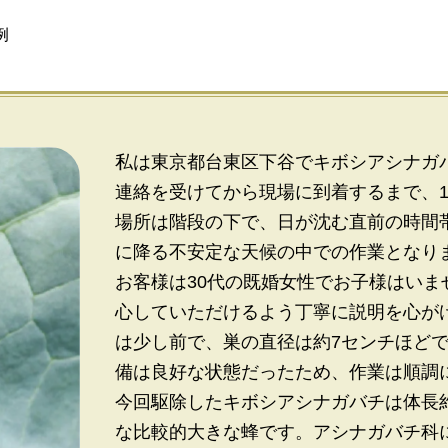
例
私は東京都台東区下谷でキボシアシナガ
連絡を受けてから現場に到着するまで、
場所は階段の下で、日が沈む直前の時間
に降る不安定な天候の中での作業となり
お客様は30代の既婚女性でお子様はい
心していただけるよう丁寧に説明を心が
は少し前で、巣の直径は約7センチほど
備は良好な状態だったため、作業は順調
今回駆除したキボシアシナガバチは体長
な比較的大きな蜂です。アシナガバチ科