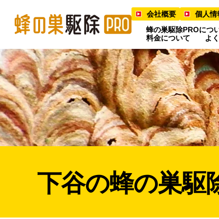
会社概要
個人情
蜂の巣駆除PROにつ
料金について
よ
下谷の蜂の巣駆