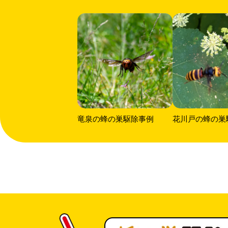
竜泉の蜂の巣駆除事例
花川戸の蜂の巣