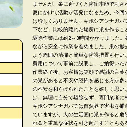
ませんが、巣に近づくと防衛本能で刺さ
夏にかけて活動が活発になるため、今回
は珍しくありません。キボシアシナガバ
下など、比較的隠れた場所に巣を作るこ
駆除作業には約2～3時間かかりました
ながら安全に作業を進めました。巣の撤
よう周囲の清掃と簡単な防護措置も行いまし
費用について事前に説明し、ご納得いた
作業終了後、お客様は笑顔で感謝の言葉
の巣があると不安や恐怖を感じる方が多
の不安を和らげられたことを嬉しく思い
は、無理に自分で駆除せず、専門業者に
キボシアシナガバチは自然界で害虫を捕
ていますが、人の生活圏に巣を作ると危
れると重篤な症状を引き起こすこともあ