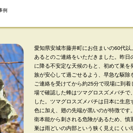
事例
愛知県安城市藤井町にお住まいの60代
あるとのご連絡をいただきました。昨日
に降る不安定な天候のもと、初めて巣を
族が安心して過ごせるよう、早急な駆除
ご連絡を受けてから約25分で現場に到
場で確認した蜂はツマグロスズメバチで
した。ツマグロスズメバチは日本に生息
色に加え、翅の先端が黒いのが特徴です
衛本能から刺される危険があるため、慎
巣は雨どいの内部という狭く見えにくい