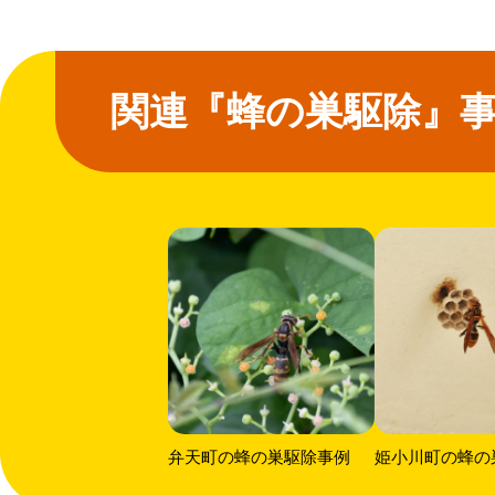
関連『蜂の巣駆除』
弁天町の蜂の巣駆除事例
姫小川町の蜂の